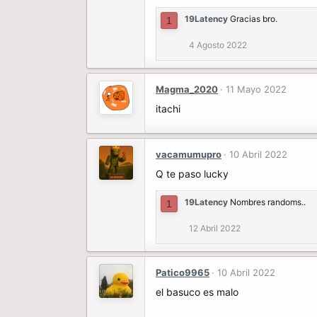
19Latency
Gracias bro.
1
4 Agosto 2022
Magma_2020
11 Mayo 2022
itachi
vacamumupro
10 Abril 2022
Q te paso lucky
19Latency
Nombres randoms..
1
12 Abril 2022
Patico9965
10 Abril 2022
el basuco es malo