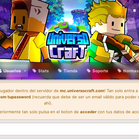
Usuarios
Stats
Tienda
Soporte
Normas
 jugador dentro del servidor de
mc.universocraft.com
! Tan solo entra a
com
tupassword
(recuerda que debe de ser un email válido para poder 
ahí).
teriormente tan solo pulsa en el boton de
acceder
con tus datos de acc