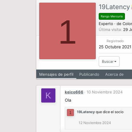
19Latency
1
Rango Mercurio
Experto
·
de
Colo
Última visita
29 J
Registrado
25 Octubre 2021
Buscar
Mensajes de perfil
Publicando
Acerca de
keico666
10 Noviembre 2024
K
Ola
19Latency
que dice el socio
1
12 Noviembre 2024