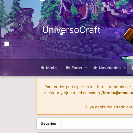
UniversoCraft
Inicio
Foros
Novedades
Para poder participar en los foros, deberás ser
servidor y ejecuta el comando
/foro
tu@email.
Si ya estás registrado an
Usuarios