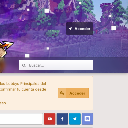
Acceder
 los Lobbys Principales del
confirmar tu cuenta desde
Acceder
eso.