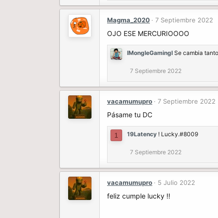
Magma_2020
7 Septiembre 2022
OJO ESE MERCURIOOOO
IMongleGamingI
Se cambia tanto
7 Septiembre 2022
vacamumupro
7 Septiembre 2022
Pásame tu DC
19Latency
! Lucky.#8009
1
7 Septiembre 2022
vacamumupro
5 Julio 2022
feliz cumple lucky !!