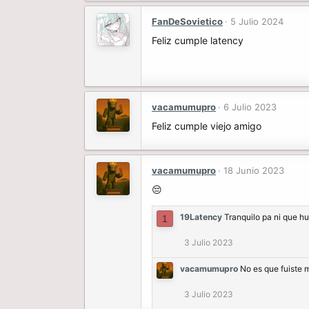
FanDeSovietico
5 Julio 2024
Feliz cumple latency
vacamumupro
6 Julio 2023
Feliz cumple viejo amigo
vacamumupro
18 Junio 2023
😔
19Latency
Tranquilo pa ni que h
1
3 Julio 2023
vacamumupro
No es que fuiste 
3 Julio 2023