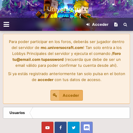
UniversoCraft
Acceder
Para poder participar en los foros, deberás ser jugador dentro
del servidor de
mc.universocraft.com
! Tan solo entra a los
Lobbys Principales del servidor y ejecuta el comando
/foro
tu@email.com
tupassword
(recuerda que debe de ser un
email válido para poder confirmar tu cuenta desde ahí).
Si ya estás registrado anteriormente tan solo pulsa en el boton
de
acceder
con tus datos de acceso.
Acceder
Usuarios