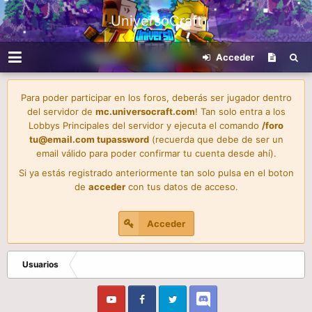
UniversoCraft
Acceder
Para poder participar en los foros, deberás ser jugador dentro
del servidor de
mc.universocraft.com
! Tan solo entra a los
Lobbys Principales del servidor y ejecuta el comando
/foro
tu@email.com
tupassword
(recuerda que debe de ser un
email válido para poder confirmar tu cuenta desde ahí).
Si ya estás registrado anteriormente tan solo pulsa en el boton
de
acceder
con tus datos de acceso.
Acceder
Usuarios