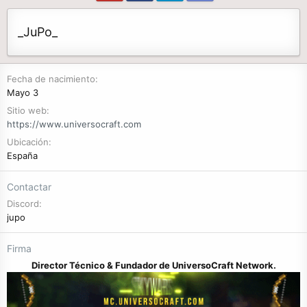
_JuPo_
Fecha de nacimiento
Mayo 3
Sitio web
https://www.universocraft.com
Ubicación
España
Contactar
Discord
jupo
Firma
Director Técnico & Fundador de UniversoCraft Network.