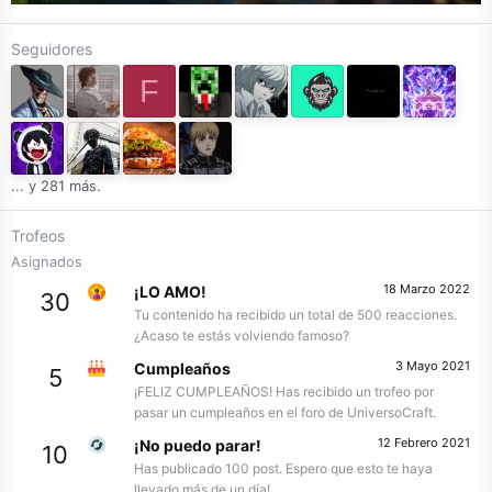
Seguidores
F
... y 281 más.
Trofeos
Asignados
18 Marzo 2022
¡LO AMO!
30
Tu contenido ha recibido un total de 500 reacciones.
¿Acaso te estás volviendo famoso?
3 Mayo 2021
Cumpleaños
5
¡FELIZ CUMPLEAÑOS! Has recibido un trofeo por
pasar un cumpleaños en el foro de UniversoCraft.
12 Febrero 2021
¡No puedo parar!
10
Has publicado 100 post. Espero que esto te haya
llevado más de un día!