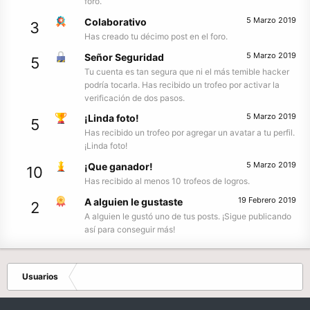
foro.
5 Marzo 2019
Colaborativo
3
Has creado tu décimo post en el foro.
5 Marzo 2019
Señor Seguridad
5
Tu cuenta es tan segura que ni el más temible hacker
podría tocarla. Has recibido un trofeo por activar la
verificación de dos pasos.
5 Marzo 2019
¡Linda foto!
5
Has recibido un trofeo por agregar un avatar a tu perfil.
¡Linda foto!
5 Marzo 2019
¡Que ganador!
10
Has recibido al menos 10 trofeos de logros.
19 Febrero 2019
A alguien le gustaste
2
A alguien le gustó uno de tus posts. ¡Sigue publicando
así para conseguir más!
Usuarios