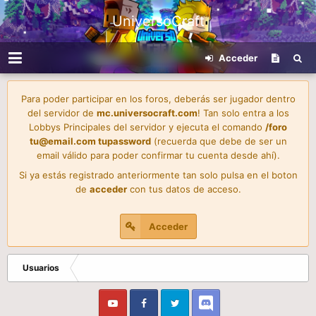
UniversoCraft
Acceder
Para poder participar en los foros, deberás ser jugador dentro
del servidor de
mc.universocraft.com
! Tan solo entra a los
Lobbys Principales del servidor y ejecuta el comando
/foro
tu@email.com
tupassword
(recuerda que debe de ser un
email válido para poder confirmar tu cuenta desde ahí).
Si ya estás registrado anteriormente tan solo pulsa en el boton
de
acceder
con tus datos de acceso.
Acceder
Usuarios