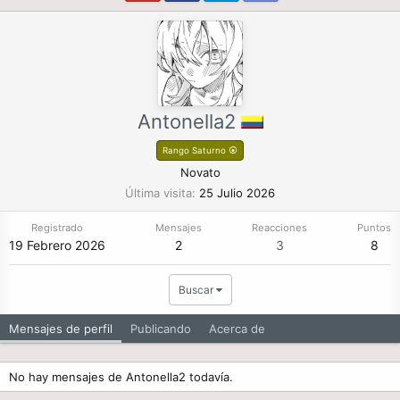
Antonella2
Rango Saturno ⦿
Novato
Última visita
25 Julio 2026
Registrado
Mensajes
Reacciones
Puntos
19 Febrero 2026
2
3
8
Buscar
Mensajes de perfil
Publicando
Acerca de
No hay mensajes de Antonella2 todavía.