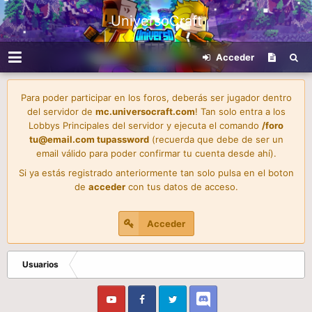
UniversoCraft
Acceder
Para poder participar en los foros, deberás ser jugador dentro
del servidor de
mc.universocraft.com
! Tan solo entra a los
Lobbys Principales del servidor y ejecuta el comando
/foro
tu@email.com
tupassword
(recuerda que debe de ser un
email válido para poder confirmar tu cuenta desde ahí).
Si ya estás registrado anteriormente tan solo pulsa en el boton
de
acceder
con tus datos de acceso.
Acceder
Usuarios