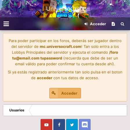
UniversoCraft
Acceder
Para poder participar en los foros, deberás ser jugador dentro
del servidor de
mc.universocraft.com
! Tan solo entra a los
Lobbys Principales del servidor y ejecuta el comando
/foro
tu@email.com
tupassword
(recuerda que debe de ser un
email válido para poder confirmar tu cuenta desde ahí).
Si ya estás registrado anteriormente tan solo pulsa en el boton
de
acceder
con tus datos de acceso.
Acceder
Usuarios