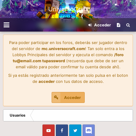
UniversoCraft
Acceder
Para poder participar en los foros, deberás ser jugador dentro
del servidor de
mc.universocraft.com
! Tan solo entra a los
Lobbys Principales del servidor y ejecuta el comando
/foro
tu@email.com
tupassword
(recuerda que debe de ser un
email válido para poder confirmar tu cuenta desde ahí).
Si ya estás registrado anteriormente tan solo pulsa en el boton
de
acceder
con tus datos de acceso.
Acceder
Usuarios