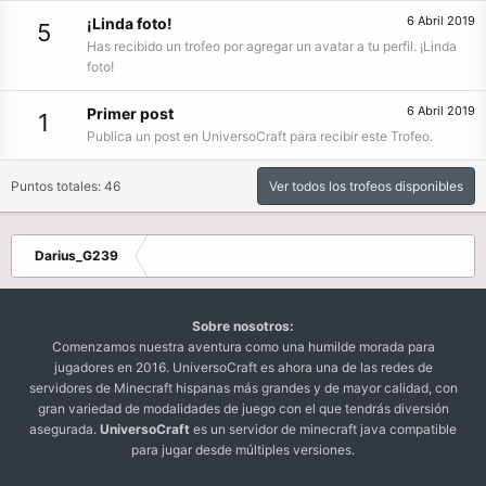
6 Abril 2019
¡Linda foto!
5
Has recibido un trofeo por agregar un avatar a tu perfil. ¡Linda
foto!
6 Abril 2019
Primer post
1
Publica un post en UniversoCraft para recibir este Trofeo.
Puntos totales: 46
Ver todos los trofeos disponibles
Darius_G239
Sobre nosotros:
Comenzamos nuestra aventura como una humilde morada para
jugadores en 2016. UniversoCraft es ahora una de las redes de
servidores de Minecraft hispanas más grandes y de mayor calidad, con
gran variedad de modalidades de juego con el que tendrás diversión
asegurada.
UniversoCraft
es un servidor de minecraft java compatible
para jugar desde múltiples versiones.