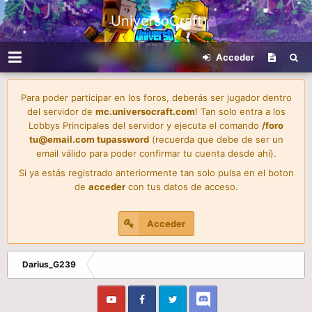
UniversoCraft
Acceder
Para poder participar en los foros, deberás ser jugador dentro
del servidor de
mc.universocraft.com
! Tan solo entra a los
Lobbys Principales del servidor y ejecuta el comando
/foro
tu@email.com
tupassword
(recuerda que debe de ser un
email válido para poder confirmar tu cuenta desde ahí).
Si ya estás registrado anteriormente tan solo pulsa en el boton
de
acceder
con tus datos de acceso.
Acceder
Darius_G239