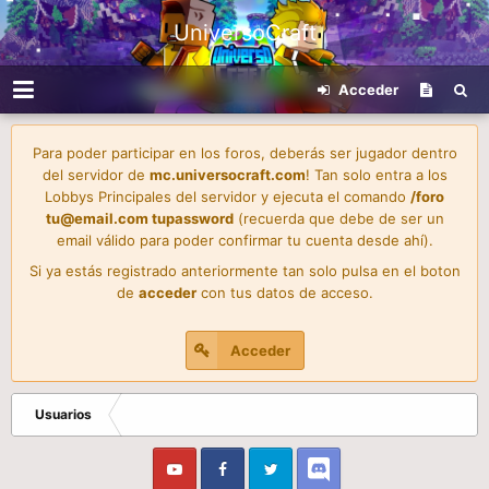
UniversoCraft
Acceder
Para poder participar en los foros, deberás ser jugador dentro
del servidor de
mc.universocraft.com
! Tan solo entra a los
Lobbys Principales del servidor y ejecuta el comando
/foro
tu@email.com
tupassword
(recuerda que debe de ser un
email válido para poder confirmar tu cuenta desde ahí).
Si ya estás registrado anteriormente tan solo pulsa en el boton
de
acceder
con tus datos de acceso.
Acceder
Usuarios