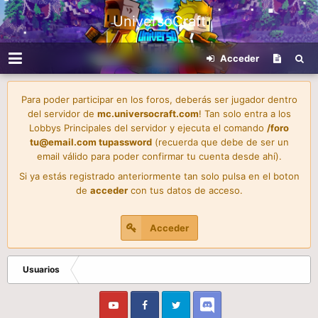
UniversoCraft
Acceder
Para poder participar en los foros, deberás ser jugador dentro
del servidor de
mc.universocraft.com
! Tan solo entra a los
Lobbys Principales del servidor y ejecuta el comando
/foro
tu@email.com
tupassword
(recuerda que debe de ser un
email válido para poder confirmar tu cuenta desde ahí).
Si ya estás registrado anteriormente tan solo pulsa en el boton
de
acceder
con tus datos de acceso.
Acceder
Usuarios