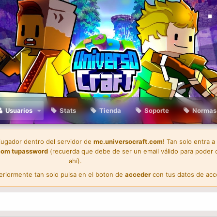
Usuarios
Stats
Tienda
Soporte
Normas
 jugador dentro del servidor de
mc.universocraft.com
! Tan solo entra a
com
tupassword
(recuerda que debe de ser un email válido para poder 
ahí).
teriormente tan solo pulsa en el boton de
acceder
con tus datos de acc