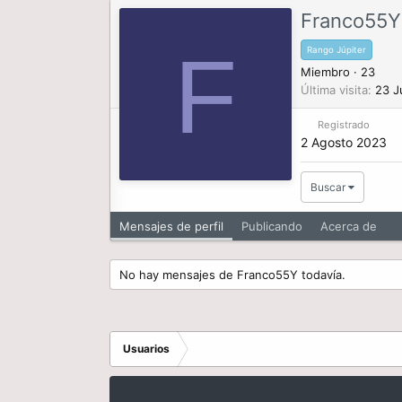
Franco55Y
F
Rango Júpiter
Miembro
·
23
Última visita
23 J
Registrado
2 Agosto 2023
Buscar
Mensajes de perfil
Publicando
Acerca de
No hay mensajes de Franco55Y todavía.
Usuarios