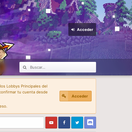
Acceder
 los Lobbys Principales del
confirmar tu cuenta desde
Acceder
eso.