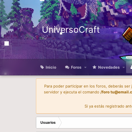
UniversoCraft
Inicio
Foros
Novedades
Para poder participar en los foros, deberás ser
servidor y ejecuta el comando
/foro
tu@email.
Si ya estás registrado an
Usuarios