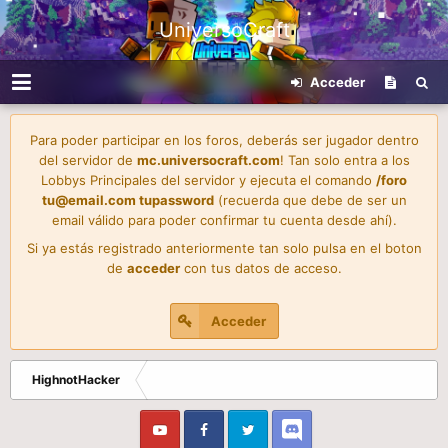
UniversoCraft
Acceder
Para poder participar en los foros, deberás ser jugador dentro
del servidor de
mc.universocraft.com
! Tan solo entra a los
Lobbys Principales del servidor y ejecuta el comando
/foro
tu@email.com
tupassword
(recuerda que debe de ser un
email válido para poder confirmar tu cuenta desde ahí).
Si ya estás registrado anteriormente tan solo pulsa en el boton
de
acceder
con tus datos de acceso.
Acceder
HighnotHacker