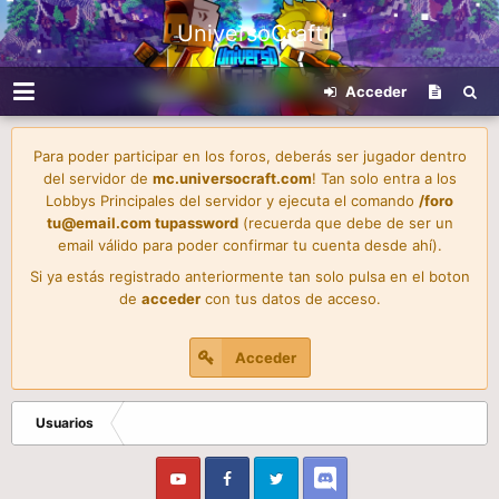
UniversoCraft
Acceder
Para poder participar en los foros, deberás ser jugador dentro
del servidor de
mc.universocraft.com
! Tan solo entra a los
Lobbys Principales del servidor y ejecuta el comando
/foro
tu@email.com
tupassword
(recuerda que debe de ser un
email válido para poder confirmar tu cuenta desde ahí).
Si ya estás registrado anteriormente tan solo pulsa en el boton
de
acceder
con tus datos de acceso.
Acceder
Usuarios