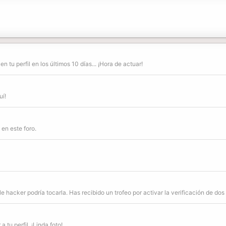
n tu perfil en los últimos 10 días... ¡Hora de actuar!
uí!
en este foro.
e hacker podría tocarla. Has recibido un trofeo por activar la verificación de dos
 tu perfil. ¡Linda foto!