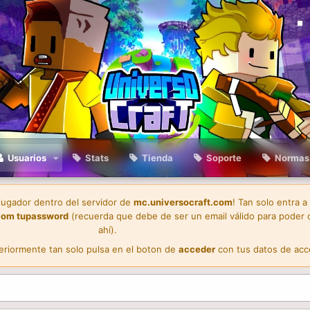
Usuarios
Stats
Tienda
Soporte
Normas
 jugador dentro del servidor de
mc.universocraft.com
! Tan solo entra a
com
tupassword
(recuerda que debe de ser un email válido para poder 
ahí).
teriormente tan solo pulsa en el boton de
acceder
con tus datos de acc