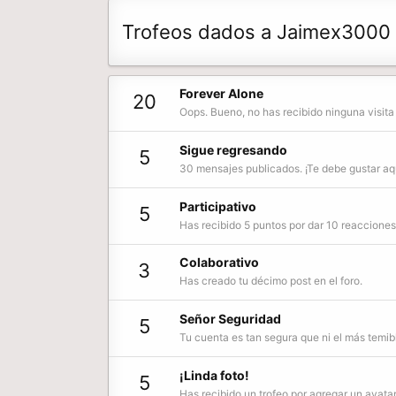
Trofeos dados a Jaimex3000
Forever Alone
20
Oops. Bueno, no has recibido ninguna visita e
Sigue regresando
5
30 mensajes publicados. ¡Te debe gustar aq
Participativo
5
Has recibido 5 puntos por dar 10 reacciones 
Colaborativo
3
Has creado tu décimo post en el foro.
Señor Seguridad
5
Tu cuenta es tan segura que ni el más temibl
¡Linda foto!
5
Has recibido un trofeo por agregar un avatar a