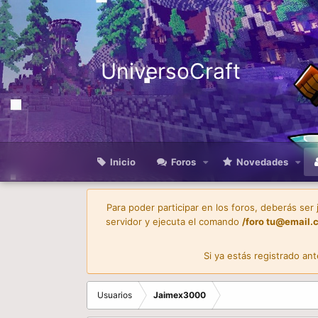
UniversoCraft
Inicio
Foros
Novedades
Para poder participar en los foros, deberás ser
servidor y ejecuta el comando
/foro
tu@email.
Si ya estás registrado an
Usuarios
Jaimex3000