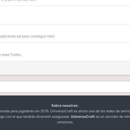
publicando así para conseguir más!
r este Trofeo.
Sobre nosotros:
da para jugadores en 2016. UniversoCraft es ahora una de las redes de servi
ego con el que tendrás diversión asegurada.
UniversoCraft
es un servidor de min
versiones.