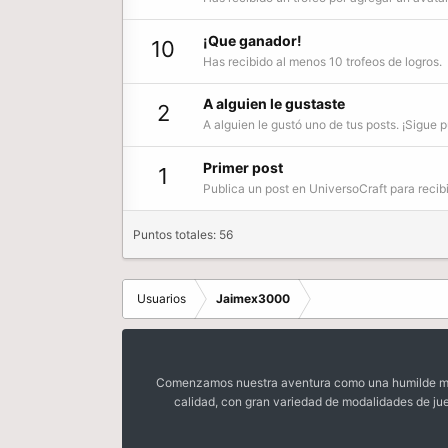
¡Que ganador!
10
Has recibido al menos 10 trofeos de logros.
A alguien le gustaste
2
A alguien le gustó uno de tus posts. ¡Sigue 
Primer post
1
Publica un post en UniversoCraft para recibi
Puntos totales: 56
Usuarios
Jaimex3000
Comenzamos nuestra aventura como una humilde mora
calidad, con gran variedad de modalidades de ju