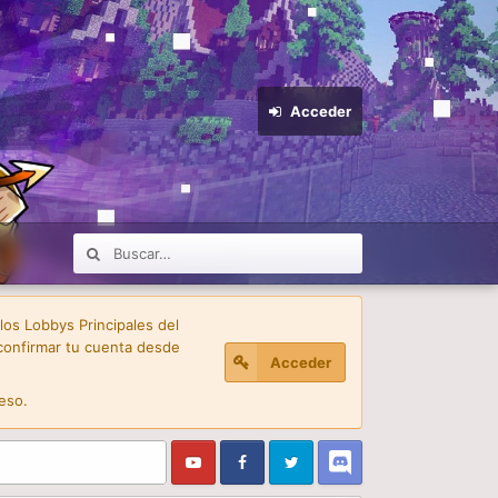
Acceder
 los Lobbys Principales del
confirmar tu cuenta desde
Acceder
eso.