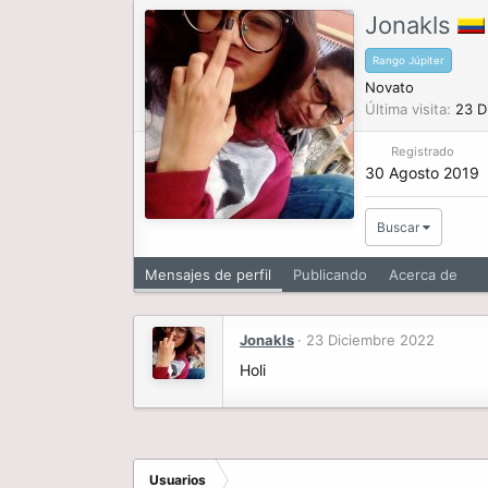
Jonakls
Rango Júpiter
Novato
Última visita
23 D
Registrado
30 Agosto 2019
Buscar
Mensajes de perfil
Publicando
Acerca de
Jonakls
23 Diciembre 2022
Holi
Usuarios