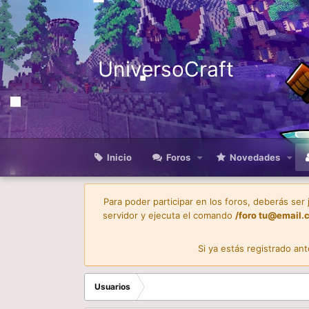
UniversoCraft
Inicio
Foros
Novedades
Para poder participar en los foros, deberás ser
servidor y ejecuta el comando
/foro
tu@email.
Si ya estás registrado an
Usuarios