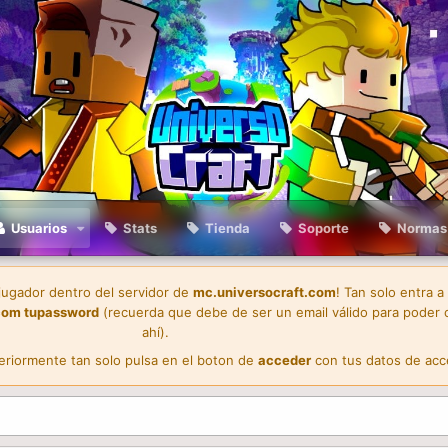
Usuarios
Stats
Tienda
Soporte
Normas
 jugador dentro del servidor de
mc.universocraft.com
! Tan solo entra a
com
tupassword
(recuerda que debe de ser un email válido para poder 
ahí).
teriormente tan solo pulsa en el boton de
acceder
con tus datos de acc