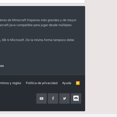
dores de Minecraft hispanas más grandes y de mayor
ecraft java compatible para jugar desde múltiples
, AB ni Microsoft. De la misma forma tampoco debe
ios
rminos y reglas
Política de privacidad
Ayuda
R
S
S