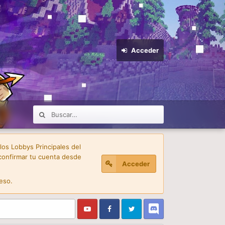
Acceder
 los Lobbys Principales del
confirmar tu cuenta desde
Acceder
eso.