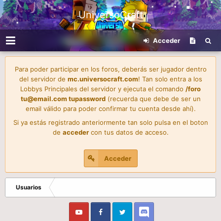
UniversoCraft
Acceder
Para poder participar en los foros, deberás ser jugador dentro
del servidor de
mc.universocraft.com
! Tan solo entra a los
Lobbys Principales del servidor y ejecuta el comando
/foro
tu@email.com
tupassword
(recuerda que debe de ser un
email válido para poder confirmar tu cuenta desde ahí).
Si ya estás registrado anteriormente tan solo pulsa en el boton
de
acceder
con tus datos de acceso.
Acceder
Usuarios