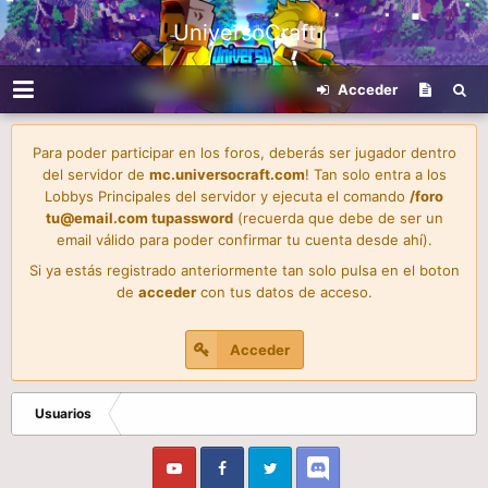
UniversoCraft
Acceder
Para poder participar en los foros, deberás ser jugador dentro
del servidor de
mc.universocraft.com
! Tan solo entra a los
Lobbys Principales del servidor y ejecuta el comando
/foro
tu@email.com
tupassword
(recuerda que debe de ser un
email válido para poder confirmar tu cuenta desde ahí).
Si ya estás registrado anteriormente tan solo pulsa en el boton
de
acceder
con tus datos de acceso.
Acceder
Usuarios