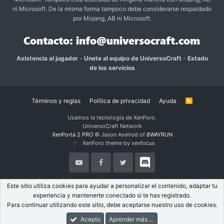
ni Microsoft. De la misma forma tampoco debe considerarse respaldado
por Mojang, AB ni Microsoft.
Asistencia al jugador
-
Unete al equipo de UniversoCraft
-
Estado
de los servicios
Términos y reglas
Política de privacidad
Ayuda
R
S
S
Usamos la tecnología de XenForo.
UniversoCraft Network
XenPorta 2 PRO
© Jason Axelrod of
8WAYRUN
XenForo theme by xenfocus
Este sitio utiliza cookies para ayudar a personalizar el contenido, adaptar tu
experiencia y mantenerte conectado si te has registrado.
Para continuar utilizando este sitio, debe aceptarse nuestro uso de cookies.
Acepto
Aprender más.…