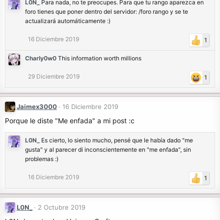
L0N_
Para nada, no te preocupes. Para que tu rango aparezca en
foro tienes que poner dentro del servidor: /foro rango y se te
actualizará automáticamente :)
16 Diciembre 2019
1
Charly0w0
This information worth millions
29 Diciembre 2019
1
Jaimex3000
16 Diciembre 2019
Porque le diste "Me enfada" a mi post :c
L0N_
Es cierto, lo siento mucho, pensé que le había dado "me
gusta" y al parecer di inconscientemente en "me enfada", sin
problemas :)
16 Diciembre 2019
1
L0N_
2 Octubre 2019