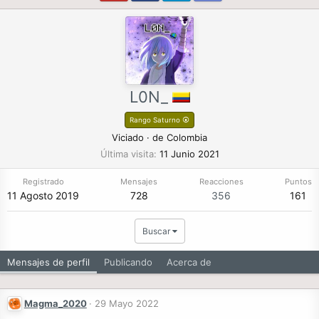
L0N_
Rango Saturno ⦿
Viciado
·
de
Colombia
Última visita
11 Junio 2021
Registrado
Mensajes
Reacciones
Puntos
11 Agosto 2019
728
356
161
Buscar
Mensajes de perfil
Publicando
Acerca de
Magma_2020
29 Mayo 2022