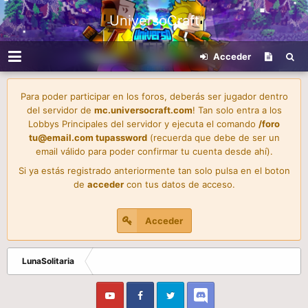
UniversoCraft
Acceder
Para poder participar en los foros, deberás ser jugador dentro
del servidor de
mc.universocraft.com
! Tan solo entra a los
Lobbys Principales del servidor y ejecuta el comando
/foro
tu@email.com
tupassword
(recuerda que debe de ser un
email válido para poder confirmar tu cuenta desde ahí).
Si ya estás registrado anteriormente tan solo pulsa en el boton
de
acceder
con tus datos de acceso.
Acceder
LunaSolitaria