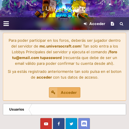
UniversoCraft
Acceder
Para poder participar en los foros, deberás ser jugador dentro
del servidor de
mc.universocraft.com
! Tan solo entra a los
Lobbys Principales del servidor y ejecuta el comando
/foro
tu@email.com
tupassword
(recuerda que debe de ser un
email válido para poder confirmar tu cuenta desde ahí).
Si ya estás registrado anteriormente tan solo pulsa en el boton
de
acceder
con tus datos de acceso.
Acceder
Usuarios