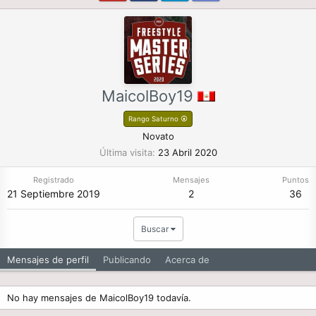
MaicolBoy19
Rango Saturno ⦿
Novato
Última visita
23 Abril 2020
Registrado
Mensajes
Puntos
21 Septiembre 2019
2
36
Buscar
Mensajes de perfil
Publicando
Acerca de
No hay mensajes de MaicolBoy19 todavía.