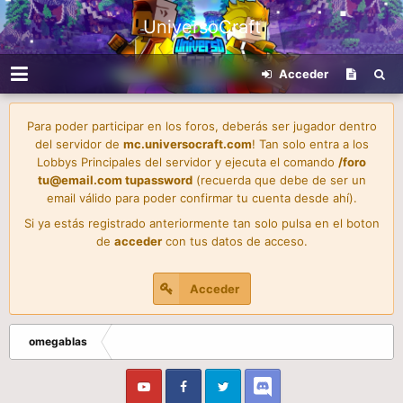
UniversoCraft
Acceder
Para poder participar en los foros, deberás ser jugador dentro
del servidor de
mc.universocraft.com
! Tan solo entra a los
Lobbys Principales del servidor y ejecuta el comando
/foro
tu@email.com
tupassword
(recuerda que debe de ser un
email válido para poder confirmar tu cuenta desde ahí).
Si ya estás registrado anteriormente tan solo pulsa en el boton
de
acceder
con tus datos de acceso.
Acceder
omegablas