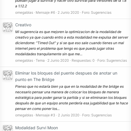
puedan jugar a survival y hacer otro survival para versiones de la 1.8
a 1.12.2
omegablas
Mensaje #6
2 Junio 2020
Foro:
Sugerencias
Creativo
Mi sugerencia es que mejoren la optimizacion de la modalidad de
creativo ya que cuando entro a esta modalidad me expulsa del server
diciendome: "Timed Out" y si se que eso sale cuando tienes un mal
internet pero el problema que tengo es que puedo jugar otras
modalidades tranquilamente sin que me...
omegablas
Tema
2 Junio 2020
Respuestas: 0
Foro:
Sugerencias
Eliminar los bloques del puente despues de anotar un
punto en The Bridge
Pienso que no estaría bien ya que en la modalidad de the bridge es
necesario pensar una manera de colocar los bloques de manera
estratégica para poder ganar la partida y si se eliminaran los bloques
después de que un equipo anote perdería esa jugabilidad que te hace
pensar en como poner los...
omegablas
Mensaje #3
2 Junio 2020
Foro:
Sugerencias
Modalidad Survi Moon