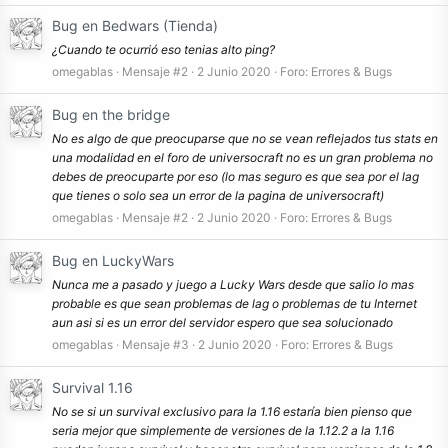
Bug en Bedwars (Tienda)
¿Cuando te ocurrió eso tenias alto ping?
omegablas
Mensaje #2
2 Junio 2020
Foro:
Errores & Bugs
Bug en the bridge
No es algo de que preocuparse que no se vean reflejados tus stats en
una modalidad en el foro de universocraft no es un gran problema no
debes de preocuparte por eso (lo mas seguro es que sea por el lag
que tienes o solo sea un error de la pagina de universocraft)
omegablas
Mensaje #2
2 Junio 2020
Foro:
Errores & Bugs
Bug en LuckyWars
Nunca me a pasado y juego a Lucky Wars desde que salio lo mas
probable es que sean problemas de lag o problemas de tu Internet
aun asi si es un error del servidor espero que sea solucionado
omegablas
Mensaje #3
2 Junio 2020
Foro:
Errores & Bugs
Survival 1.16
No se si un survival exclusivo para la 1.16 estaría bien pienso que
seria mejor que simplemente de versiones de la 1.12.2 a la 1.16