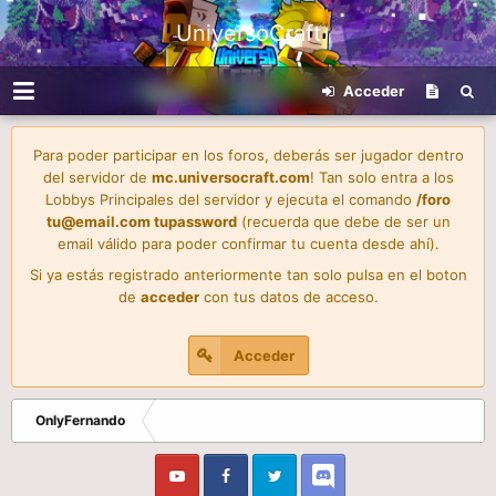
UniversoCraft
Acceder
Para poder participar en los foros, deberás ser jugador dentro
del servidor de
mc.universocraft.com
! Tan solo entra a los
Lobbys Principales del servidor y ejecuta el comando
/foro
tu@email.com
tupassword
(recuerda que debe de ser un
email válido para poder confirmar tu cuenta desde ahí).
Si ya estás registrado anteriormente tan solo pulsa en el boton
de
acceder
con tus datos de acceso.
Acceder
OnlyFernando