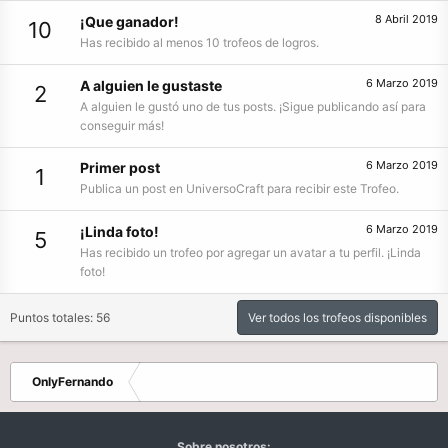
8 Abril 2019
¡Que ganador!
10
Has recibido al menos 10 trofeos de logros.
6 Marzo 2019
A alguien le gustaste
2
A alguien le gustó uno de tus posts. ¡Sigue publicando así para
conseguir más!
6 Marzo 2019
Primer post
1
Publica un post en UniversoCraft para recibir este Trofeo.
6 Marzo 2019
¡Linda foto!
5
Has recibido un trofeo por agregar un avatar a tu perfil. ¡Linda
foto!
Puntos totales: 56
Ver todos los trofeos disponibles
OnlyFernando
Sobre nosotros: