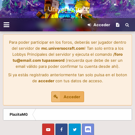
UniversoCraft
Acceder
Para poder participar en los foros, deberás ser jugador dentro
del servidor de
mc.universocraft.com
! Tan solo entra a los
Lobbys Principales del servidor y ejecuta el comando
/foro
tu@email.com
tupassword
(recuerda que debe de ser un
email válido para poder confirmar tu cuenta desde ahí).
Si ya estás registrado anteriormente tan solo pulsa en el boton
de
acceder
con tus datos de acceso.
Acceder
PlazitaMG