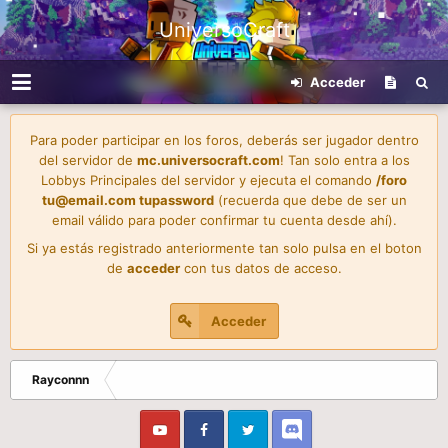
UniversoCraft
Acceder
Para poder participar en los foros, deberás ser jugador dentro
del servidor de
mc.universocraft.com
! Tan solo entra a los
Lobbys Principales del servidor y ejecuta el comando
/foro
tu@email.com
tupassword
(recuerda que debe de ser un
email válido para poder confirmar tu cuenta desde ahí).
Si ya estás registrado anteriormente tan solo pulsa en el boton
de
acceder
con tus datos de acceso.
Acceder
Rayconnn