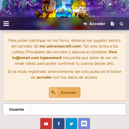
UniversoCraft
Acceder
Para poder participar en los foros, deberás ser jugador dentro
del servidor de
mc.universocraft.com
! Tan solo entra a los
Lobbys Principales del servidor y ejecuta el comando
/foro
tu@email.com
tupassword
(recuerda que debe de ser un
email válido para poder confirmar tu cuenta desde ahí).
Si ya estás registrado anteriormente tan solo pulsa en el boton
de
acceder
con tus datos de acceso.
Acceder
Usuarios