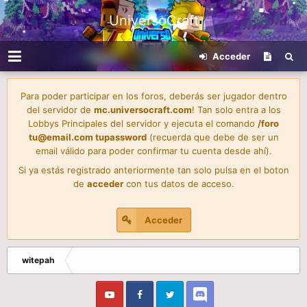
UniversoCraft
Acceder
Para poder participar en los foros, deberás ser jugador dentro
del servidor de
mc.universocraft.com
! Tan solo entra a los
Lobbys Principales del servidor y ejecuta el comando
/foro
tu@email.com
tupassword
(recuerda que debe de ser un
email válido para poder confirmar tu cuenta desde ahí).
Si ya estás registrado anteriormente tan solo pulsa en el boton
de
acceder
con tus datos de acceso.
Acceder
witepah