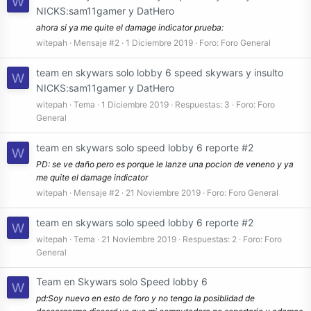
W
NICKS:sam11gamer y DatHero
ahora si ya me quite el damage indicator prueba:
witepah
Mensaje #2
1 Diciembre 2019
Foro:
Foro General
team en skywars solo lobby 6 speed skywars y insulto
W
NICKS:sam11gamer y DatHero
witepah
Tema
1 Diciembre 2019
Respuestas: 3
Foro:
Foro
General
team en skywars solo speed lobby 6 reporte #2
W
PD: se ve daño pero es porque le lanze una pocion de veneno y ya
me quite el damage indicator
witepah
Mensaje #2
21 Noviembre 2019
Foro:
Foro General
team en skywars solo speed lobby 6 reporte #2
W
witepah
Tema
21 Noviembre 2019
Respuestas: 2
Foro:
Foro
General
Team en Skywars solo Speed lobby 6
W
pd:Soy nuevo en esto de foro y no tengo la posiblidad de