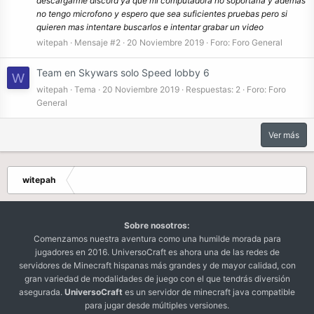
descargarme discord ya que mi computadora no soportaria y ademas
no tengo microfono y espero que sea suficientes pruebas pero si
quieren mas intentare buscarlos e intentar grabar un video
witepah
Mensaje #2
20 Noviembre 2019
Foro:
Foro General
Team en Skywars solo Speed lobby 6
W
witepah
Tema
20 Noviembre 2019
Respuestas: 2
Foro:
Foro
General
Ver más
witepah
Sobre nosotros:
Comenzamos nuestra aventura como una humilde morada para
jugadores en 2016. UniversoCraft es ahora una de las redes de
servidores de Minecraft hispanas más grandes y de mayor calidad, con
gran variedad de modalidades de juego con el que tendrás diversión
asegurada.
UniversoCraft
es un servidor de minecraft java compatible
para jugar desde múltiples versiones.