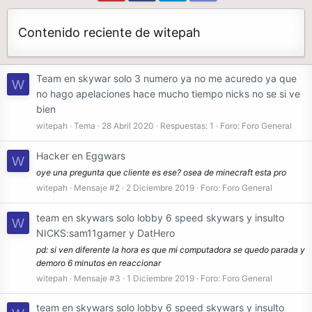
Contenido reciente de witepah
Team en skywar solo 3 numero ya no me acuredo ya que
W
no hago apelaciones hace mucho tiempo nicks no se si ve
bien
witepah
Tema
28 Abril 2020
Respuestas: 1
Foro:
Foro General
Hacker en Eggwars
W
oye una pregunta que cliente es ese? osea de minecraft esta pro
witepah
Mensaje #2
2 Diciembre 2019
Foro:
Foro General
team en skywars solo lobby 6 speed skywars y insulto
W
NICKS:sam11gamer y DatHero
pd: si ven diferente la hora es que mi computadora se quedo parada y
demoro 6 minutos en reaccionar
witepah
Mensaje #3
1 Diciembre 2019
Foro:
Foro General
team en skywars solo lobby 6 speed skywars y insulto