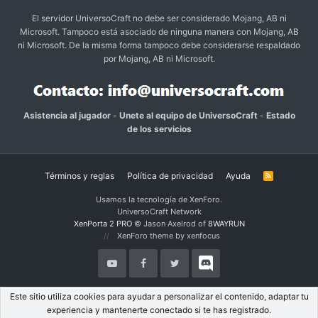
El servidor UniversoCraft no debe ser considerado Mojang, AB ni
Microsoft. Tampoco está asociado de ninguna manera con Mojang, AB
ni Microsoft. De la misma forma tampoco debe considerarse respaldado
por Mojang, AB ni Microsoft.
Asistencia al jugador
-
Unete al equipo de UniversoCraft
-
Estado
de los servicios
Términos y reglas
Política de privacidad
Ayuda
R
S
S
Usamos la tecnología de XenForo.
UniversoCraft Network
XenPorta 2 PRO
© Jason Axelrod of
8WAYRUN
XenForo theme by xenfocus
Este sitio utiliza cookies para ayudar a personalizar el contenido, adaptar tu
experiencia y mantenerte conectado si te has registrado.