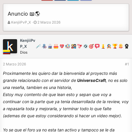
Anuncio 📖🌎
A
F
KenjiiPvP_X
2 Marzo 2026
u
e
t
c
o
h
KenjiiPv
r
a
P_X
d
Dios
e
i
2 Marzo 2026
#1
n
i
Proximamente les quiero dar la bienvenida al proyecto más
c
grande relacionado con el servidor de
UniversoCraft
, no es solo
i
una reseña, tambien es una historia,
o
Estoy muy contento de que lean esto y sepan que voy a
continuar con la parte que ya tenia desarrollada de la review, voy
a repasarla toda y mejorarla, y terminar todo lo que falte
(ademas de que estoy considerando si hacer un video mejor).
Yo se que el foro ya no esta tan activo y tampoco se le da