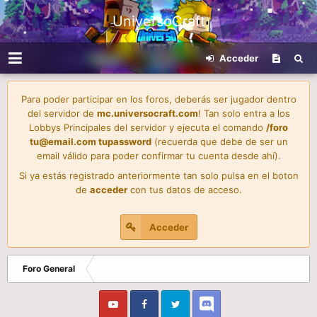
UniversoCraft
Acceder
Para poder participar en los foros, deberás ser jugador dentro
del servidor de
mc.universocraft.com
! Tan solo entra a los
Lobbys Principales del servidor y ejecuta el comando
/foro
tu@email.com
tupassword
(recuerda que debe de ser un
email válido para poder confirmar tu cuenta desde ahí).
Si ya estás registrado anteriormente tan solo pulsa en el boton
de
acceder
con tus datos de acceso.
Acceder
Foro General