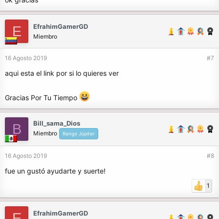
EfrahimGamerGD
E
Miembro
16 Agosto 2019
#7
aqui esta el link por si lo quieres ver
Gracias Por Tu Tiempo
Bill_sama_Dios
B
Miembro
Rango Júpiter
16 Agosto 2019
#8
fue un gustó ayudarte y suerte!
1
EfrahimGamerGD
E