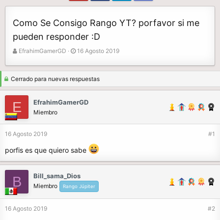
Como Se Consigo Rango YT? porfavor si me
pueden responder :D
A
F
EfrahimGamerGD
16 Agosto 2019
u
e
t
c
o
h
Cerrado para nuevas respuestas
r
a
d
EfrahimGamerGD
E
e
Miembro
i
n
16 Agosto 2019
#1
i
c
porfis es que quiero sabe
i
o
Bill_sama_Dios
B
Miembro
Rango Júpiter
16 Agosto 2019
#2