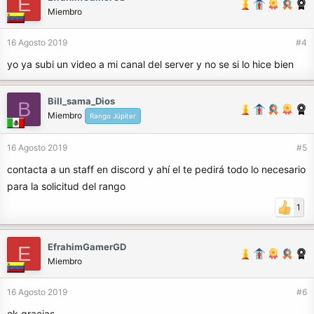
E
Miembro
16 Agosto 2019
#4
yo ya subi un video a mi canal del server y no se si lo hice bien
Bill_sama_Dios
B
Miembro
Rango Júpiter
16 Agosto 2019
#5
contacta a un staff en discord y ahí el te pedirá todo lo necesario
para la solicitud del rango
1
EfrahimGamerGD
E
Miembro
16 Agosto 2019
#6
ok gracias