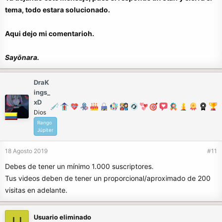
tema, todo estara solucionado.
Aqui dejo mi comentarioh.
Sayōnara.
DraK
ings_
xD
Dios
Rango
Júpiter
18 Agosto 2019
#11
Debes de tener un mínimo 1.000 suscriptores.
Tus videos deben de tener un proporcional/aproximado de 200
visitas en adelante.
Usuario eliminado
U