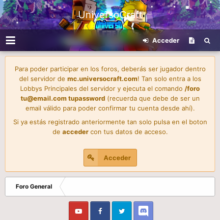
UniversoCraft
Acceder
Para poder participar en los foros, deberás ser jugador dentro
del servidor de
mc.universocraft.com
! Tan solo entra a los
Lobbys Principales del servidor y ejecuta el comando
/foro
tu@email.com
tupassword
(recuerda que debe de ser un
email válido para poder confirmar tu cuenta desde ahí).
Si ya estás registrado anteriormente tan solo pulsa en el boton
de
acceder
con tus datos de acceso.
Acceder
Foro General