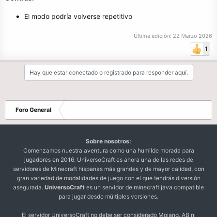
El modo podría volverse repetitivo
Última edición:
22 Marzo 2026
1
Hay que estar conectado o registrado para responder aquí.
Foro General
Sobre nosotros:
Comenzamos nuestra aventura como una humilde morada para
jugadores en 2016. UniversoCraft es ahora una de las redes de
servidores de Minecraft hispanas más grandes y de mayor calidad, con
gran variedad de modalidades de juego con el que tendrás diversión
asegurada.
UniversoCraft
es un servidor de minecraft java compatible
para jugar desde múltiples versiones.
El servidor UniversoCraft no debe ser considerado Mojang, AB ni