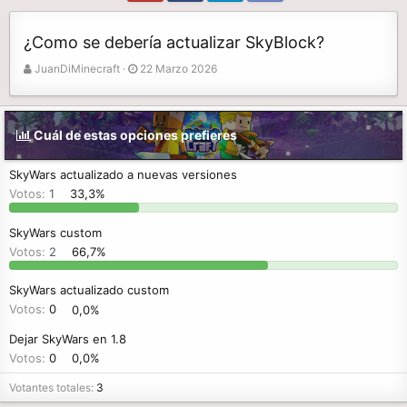
¿Como se debería actualizar SkyBlock?
A
F
JuanDiMinecraft
22 Marzo 2026
u
e
t
c
o
h
Cuál de estas opciones prefieres
r
a
d
e
SkyWars actualizado a nuevas versiones
i
Votos:
1
33,3%
n
i
SkyWars custom
c
Votos:
2
66,7%
i
o
SkyWars actualizado custom
Votos:
0
0,0%
Dejar SkyWars en 1.8
Votos:
0
0,0%
Votantes totales
3