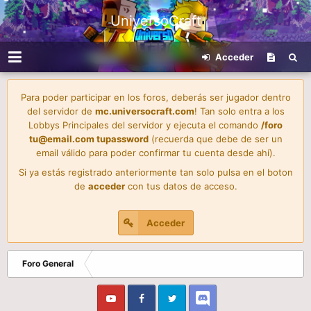
UniversoCraft
Acceder
Para poder participar en los foros, deberás ser jugador dentro
del servidor de
mc.universocraft.com
! Tan solo entra a los
Lobbys Principales del servidor y ejecuta el comando
/foro
tu@email.com
tupassword
(recuerda que debe de ser un
email válido para poder confirmar tu cuenta desde ahí).
Si ya estás registrado anteriormente tan solo pulsa en el boton
de
acceder
con tus datos de acceso.
Acceder
Foro General