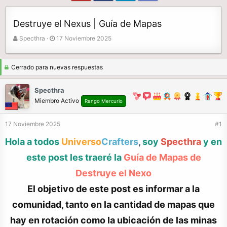
Destruye el Nexus | Guía de Mapas
A
F
Specthra
17 Noviembre 2025
u
e
t
c
o
h
Cerrado para nuevas respuestas
r
a
d
Specthra
e
Miembro Activo
Rango Mercurio
i
n
17 Noviembre 2025
#1
i
c
Hola a todos
Universo
Crafters
,
soy
Specthra
y en
i
o
este post les traeré la
Guía de Mapas de
Destruye el Nexo
El objetivo de este post es informar a la
comunidad, tanto en la cantidad de mapas que
hay en rotación como la ubicación de las minas