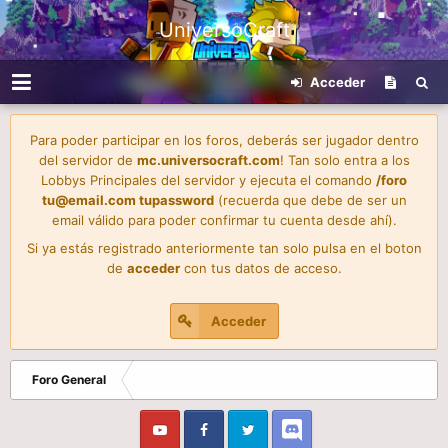
UniversoCraft
Acceder
Para poder participar en los foros, deberás ser jugador dentro
del servidor de
mc.universocraft.com
! Tan solo entra a los
Lobbys Principales del servidor y ejecuta el comando
/foro
tu@email.com
tupassword
(recuerda que debe de ser un
email válido para poder confirmar tu cuenta desde ahí).
Si ya estás registrado anteriormente tan solo pulsa en el boton
de
acceder
con tus datos de acceso.
Acceder
Foro General