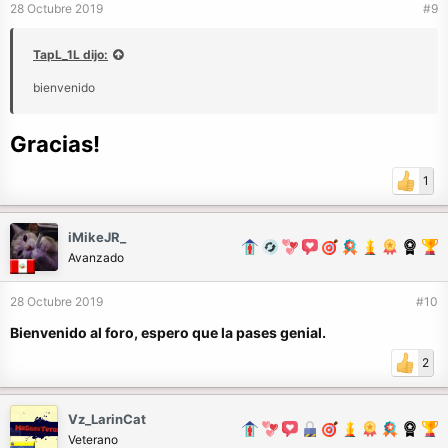
28 Octubre 2019
#9
TapL_1L dijo:
bienvenido
Gracias!
1
iMikeJR_
Avanzado
28 Octubre 2019
#10
Bienvenido al foro, espero que la pases genial.
2
Vz_LarinCat
Veterano