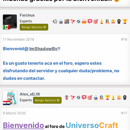
alguna duda no dudes en preguntarme a mi
otro miembro de la comunidad.
Fxrchus
Experto
Rango Saturno ⦿
11 Noviembre 2019
#16
Bienvenid@
ImShadowBv
!!
Es un gusto tenerte aca en el foro, espero estes
disfrutando del servidor y cualquier duda/problema, no
dudes en contactar.
Alex_xD_16
Experto
Rango Saturno ⦿
6 Marzo 2020
#17
Bienvenido
Universo
Craft
al foro de