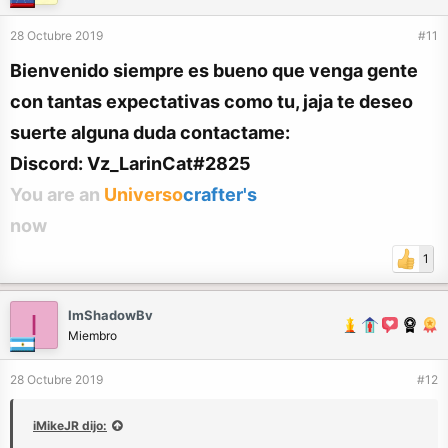
28 Octubre 2019
#11
Bienvenido siempre es bueno que venga gente
con tantas expectativas como tu, jaja te deseo
suerte alguna duda contactame:
Discord: Vz_LarinCat#2825
You are an
Universo
crafter's
now
1
ImShadowBv
I
Miembro
28 Octubre 2019
#12
iMikeJR dijo: