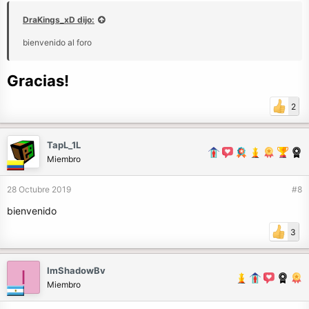
DraKings_xD dijo:
bienvenido al foro
Gracias!
2
TapL_1L
Miembro
28 Octubre 2019
#8
bienvenido
3
ImShadowBv
I
Miembro