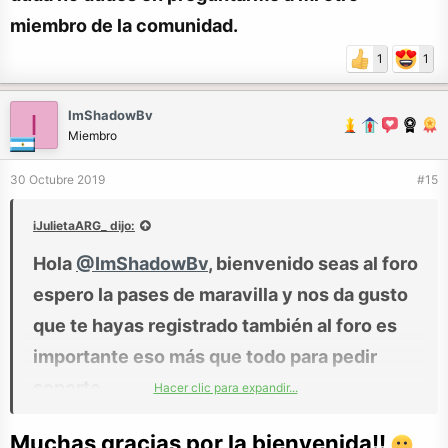
miembro de la comunidad.
1
1
ImShadowBv
I
Miembro
30 Octubre 2019
#15
iJulietaARG_ dijo:
Hola
@ImShadowBv
, bienvenido seas al foro
espero la pases de maravilla y nos da gusto
que te hayas registrado también al foro es
importante eso más que todo para pedir
soporte.
Hacer clic para expandir...
Si necesitas ayuda o quieres resolver
Muchas gracias por la bienvenida!!