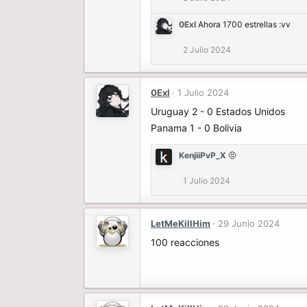
0Exl
Ahora 1700 estrellas :vv
2 Julio 2024
0Exl
1 Julio 2024
Uruguay 2 - 0 Estados Unidos
Panama 1 - 0 Bolivia
KenjiiPvP_X
🤨
1 Julio 2024
LetMeKillHim
29 Junio 2024
100 reacciones