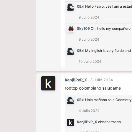
0Exl
Hello Fabio, yes I am a est
9 Julio 2024
Sky109
Oh, hello my compañero,
9 Julio 2024
0Exl
My inglish Is very fluido an
10 Julio 2024
KenjiiPvP_X
3 Julio 2024
robtop colombiano saludame
0Exl
Hola mañana sale Geometry
4 Julio 2024
KenjiiPvP_X
ohnohermano