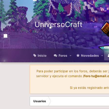
UniversoCraft
Inicio
Foros
Novedades
Para poder participar en los foros, deberás ser
servidor y ejecuta el comando
/foro
tu@email.
Si ya estás registrado an
Usuarios