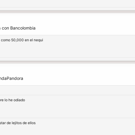
da con Bancolombia
n como 50,000 en el nequi
iendaPandora
e lo he odiado
tar de lejitos de ellos