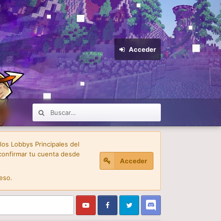
Acceder
 los Lobbys Principales del
confirmar tu cuenta desde
Acceder
eso.