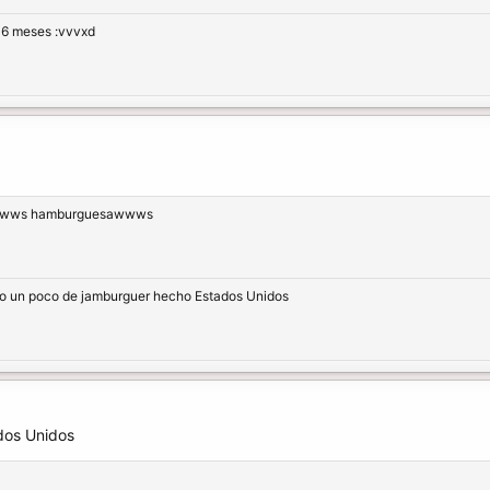
a 6 meses :vvvxd
wwws hamburguesawwws
o un poco de jamburguer hecho Estados Unidos
dos Unidos