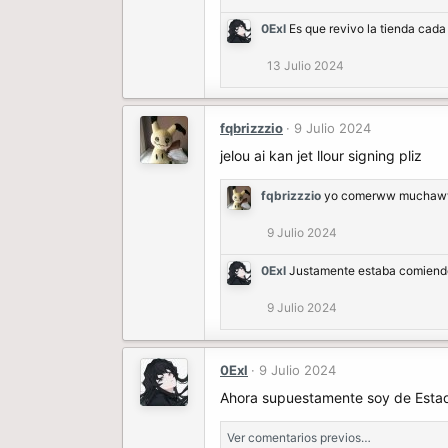
0Exl
Es que revivo la tienda cad
13 Julio 2024
fqbrizzzio
9 Julio 2024
jelou ai kan jet llour signing pliz
fqbrizzzio
yo comerww mucha
9 Julio 2024
0Exl
Justamente estaba comiend
9 Julio 2024
0Exl
9 Julio 2024
Ahora supuestamente soy de Esta
Ver comentarios previos…