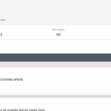
⭐⭐⭐
Mensajes
22
90
ecciones ahora
o se puede hacer nada mas