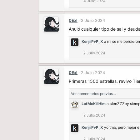
4 Julio 2024
0Exl
2 Julio 2024
Anuló cualquier tipo de sal y deu
KenjiiPvP_X
a mi se me perdiero
2 Julio 2024
0Exl
2 Julio 2024
Primeras 1500 estrellas, revivo T
Ver comentarios previos…
LetMeKillHim
a clenZZZey siempr
2 Julio 2024
KenjiiPvP_X
yo tmb, pero mejor es
2 Julio 2024