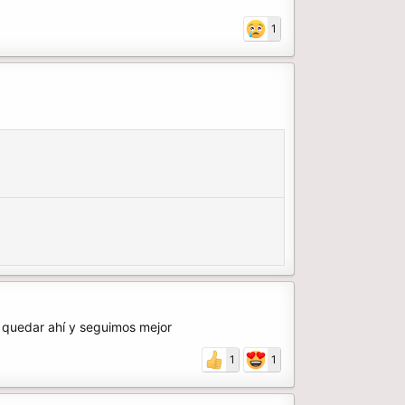
1
 quedar ahí y seguimos mejor
1
1