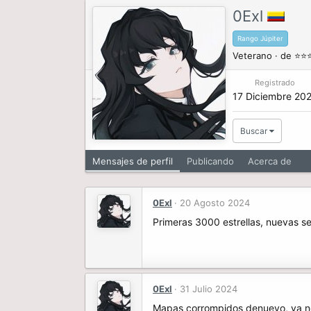
0Exl
Rango Júpiter
Veterano
·
de
⭐⭐
Registrado
17 Diciembre 20
Buscar
Mensajes de perfil
Publicando
Acerca de
0Exl
20 Agosto 2024
Primeras 3000 estrellas, nuevas s
0Exl
31 Julio 2024
Mapas corrompidos denuevo, ya n