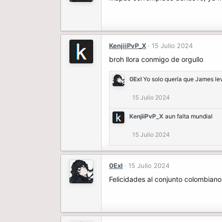
KenjiiPvP_X
15 Julio 2024
broh llora conmigo de orgullo
0Exl
Yo solo quería que James le
15 Julio 2024
KenjiiPvP_X
aun falta mundial
15 Julio 2024
0Exl
15 Julio 2024
Felicidades al conjunto colombian