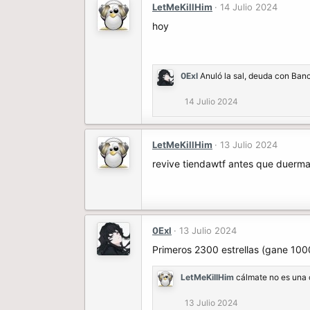
LetMeKillHim
14 Julio 2024
hoy
0Exl
Anuló la sal, deuda con Banc
14 Julio 2024
LetMeKillHim
13 Julio 2024
revive tiendawtf antes que duerm
0Exl
13 Julio 2024
Primeros 2300 estrellas (gane 1000
LetMeKillHim
cálmate no es una c
13 Julio 2024