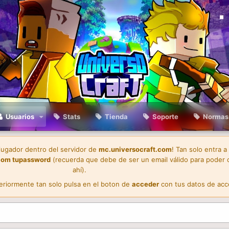
Usuarios
Stats
Tienda
Soporte
Normas
 jugador dentro del servidor de
mc.universocraft.com
! Tan solo entra a
com
tupassword
(recuerda que debe de ser un email válido para poder 
ahí).
teriormente tan solo pulsa en el boton de
acceder
con tus datos de acc