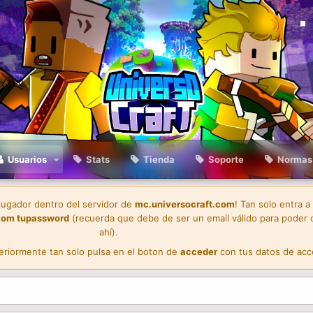
Usuarios
Stats
Tienda
Soporte
Normas
 jugador dentro del servidor de
mc.universocraft.com
! Tan solo entra a
com
tupassword
(recuerda que debe de ser un email válido para poder 
ahí).
teriormente tan solo pulsa en el boton de
acceder
con tus datos de acc