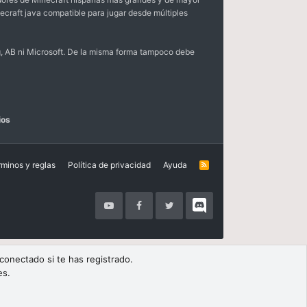
ecraft java compatible para jugar desde múltiples
, AB ni Microsoft. De la misma forma tampoco debe
ios
rminos y reglas
Política de privacidad
Ayuda
R
S
S
 conectado si te has registrado.
es.