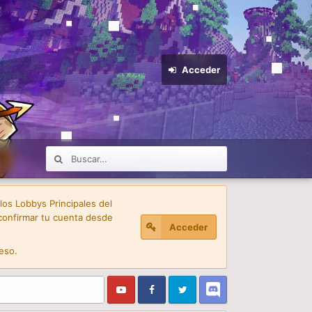
Acceder
 los Lobbys Principales del
confirmar tu cuenta desde
Acceder
eso.