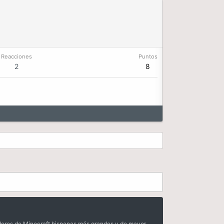
Reacciones
Puntos
2
8
dores de Minecraft hispanas más grandes y de mayor