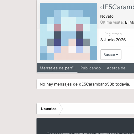
dE5Caram
Novato
Última visita
El Ma
Registrado
3 Junio 2026
Buscar
Mensajes de perfil
Publicando
Acerca de
No hay mensajes de dE5Carambano53b todavía.
Usuarios
Comenzamos nuestra aventura como una humilde mora