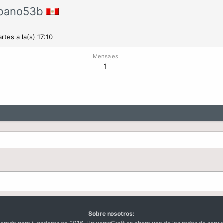
bano53b
rtes a la(s) 17:10
Mensajes
1
Sobre nosotros:
da para jugadores en 2016. UniversoCraft es ahora una de las redes de servi