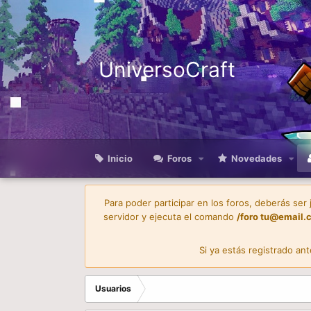
UniversoCraft
Inicio
Foros
Novedades
Para poder participar en los foros, deberás ser
servidor y ejecuta el comando
/foro
tu@email.
Si ya estás registrado an
Usuarios