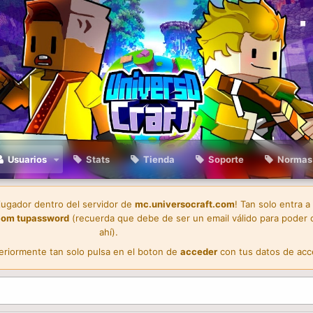
Usuarios
Stats
Tienda
Soporte
Normas
 jugador dentro del servidor de
mc.universocraft.com
! Tan solo entra a
com
tupassword
(recuerda que debe de ser un email válido para poder 
ahí).
teriormente tan solo pulsa en el boton de
acceder
con tus datos de acc