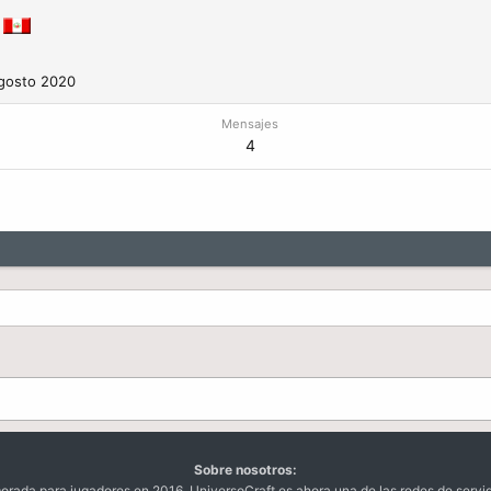
gosto 2020
Mensajes
4
Sobre nosotros:
da para jugadores en 2016. UniversoCraft es ahora una de las redes de servi