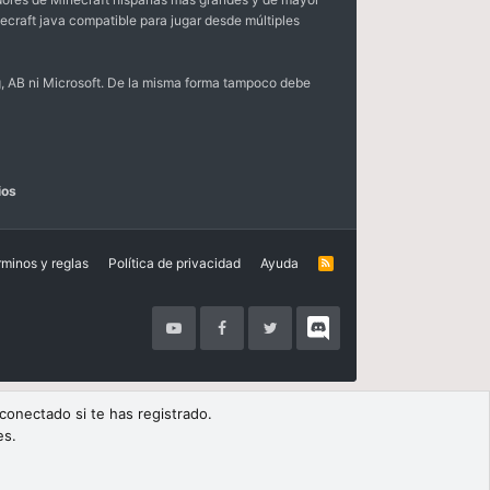
ecraft java compatible para jugar desde múltiples
, AB ni Microsoft. De la misma forma tampoco debe
ios
rminos y reglas
Política de privacidad
Ayuda
R
S
S
 conectado si te has registrado.
es.