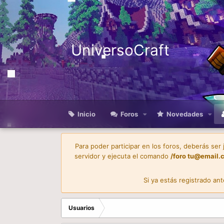
UniversoCraft
Inicio
Foros
Novedades
Para poder participar en los foros, deberás ser
servidor y ejecuta el comando
/foro
tu@email.
Si ya estás registrado an
Usuarios