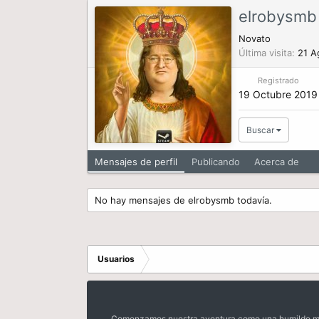
elrobysmb
Novato
Última visita
21 A
Registrado
19 Octubre 2019
Buscar
Mensajes de perfil
Publicando
Acerca de
No hay mensajes de elrobysmb todavía.
Usuarios
Comenzamos nuestra aventura como una humilde mora