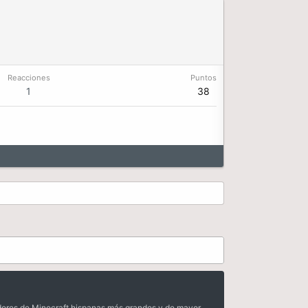
Reacciones
Puntos
1
38
dores de Minecraft hispanas más grandes y de mayor