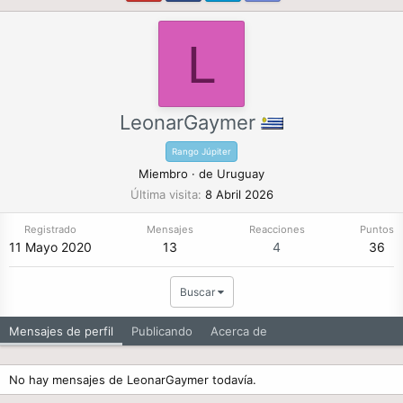
L
LeonarGaymer
Rango Júpiter
Miembro
·
de
Uruguay
Última visita
8 Abril 2026
Registrado
Mensajes
Reacciones
Puntos
11 Mayo 2020
13
4
36
Buscar
Mensajes de perfil
Publicando
Acerca de
No hay mensajes de LeonarGaymer todavía.