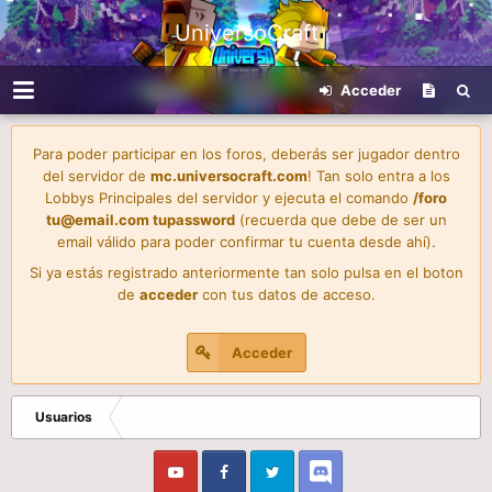
UniversoCraft
Acceder
Para poder participar en los foros, deberás ser jugador dentro
del servidor de
mc.universocraft.com
! Tan solo entra a los
Lobbys Principales del servidor y ejecuta el comando
/foro
tu@email.com
tupassword
(recuerda que debe de ser un
email válido para poder confirmar tu cuenta desde ahí).
Si ya estás registrado anteriormente tan solo pulsa en el boton
de
acceder
con tus datos de acceso.
Acceder
Usuarios