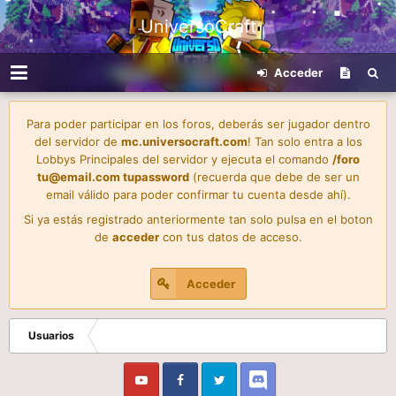
UniversoCraft
Acceder
Para poder participar en los foros, deberás ser jugador dentro
del servidor de
mc.universocraft.com
! Tan solo entra a los
Lobbys Principales del servidor y ejecuta el comando
/foro
tu@email.com
tupassword
(recuerda que debe de ser un
email válido para poder confirmar tu cuenta desde ahí).
Si ya estás registrado anteriormente tan solo pulsa en el boton
de
acceder
con tus datos de acceso.
Acceder
Usuarios