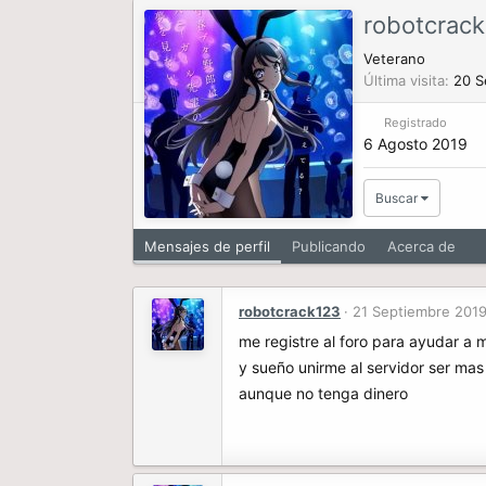
robotcrac
Veterano
Última visita
20 S
Registrado
6 Agosto 2019
Buscar
Mensajes de perfil
Publicando
Acerca de
robotcrack123
21 Septiembre 201
me registre al foro para ayudar a m
y sueño unirme al servidor ser ma
aunque no tenga dinero