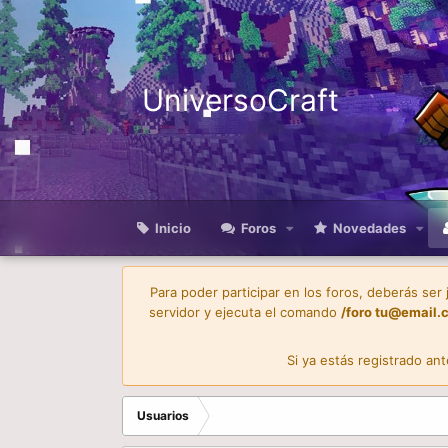
UniversoCraft
Inicio
Foros
Novedades
Para poder participar en los foros, deberás ser
servidor y ejecuta el comando
/foro
tu@email.
Si ya estás registrado an
Usuarios