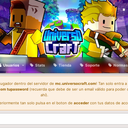
Usuarios
Stats
Tienda
Soporte
Normas
 jugador dentro del servidor de
mc.universocraft.com
! Tan solo entra a
com
tupassword
(recuerda que debe de ser un email válido para poder 
ahí).
teriormente tan solo pulsa en el boton de
acceder
con tus datos de acc