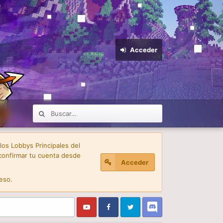
Acceder
 los Lobbys Principales del
confirmar tu cuenta desde
Acceder
eso.