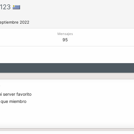
k123
eptiembre 2022
Mensajes
95
9
i server favorito
s que miembro