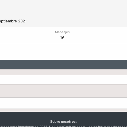
eptiembre 2021
Mensajes
16
Sobre nosotros:
da para jugadores en 2016. UniversoCraft es ahora una de las redes de servi