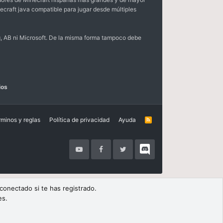
ecraft java compatible para jugar desde múltiples
, AB ni Microsoft. De la misma forma tampoco debe
ios
rminos y reglas
Política de privacidad
Ayuda
R
S
S
 conectado si te has registrado.
es.