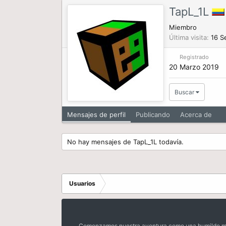
TapL_1L
Miembro
Última visita
16 S
Registrado
20 Marzo 2019
Buscar
Mensajes de perfil
Publicando
Acerca de
No hay mensajes de TapL_1L todavía.
Usuarios
Comenzamos nuestra aventura como una humilde mora