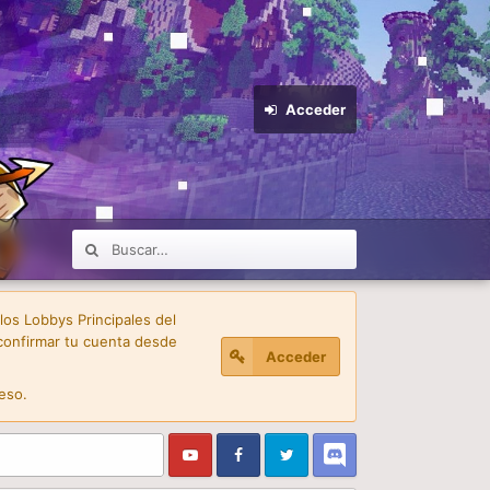
Acceder
 los Lobbys Principales del
confirmar tu cuenta desde
Acceder
eso.