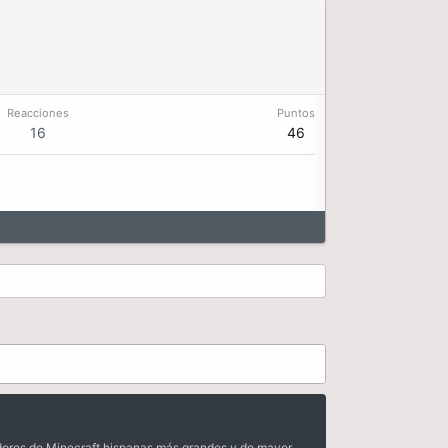
Reacciones
Puntos
16
46
dores de Minecraft hispanas más grandes y de mayor