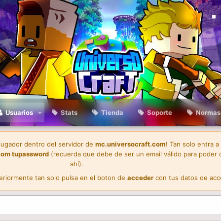
Usuarios
Stats
Tienda
Soporte
Normas
 jugador dentro del servidor de
mc.universocraft.com
! Tan solo entra a
com
tupassword
(recuerda que debe de ser un email válido para poder 
ahí).
teriormente tan solo pulsa en el boton de
acceder
con tus datos de acc