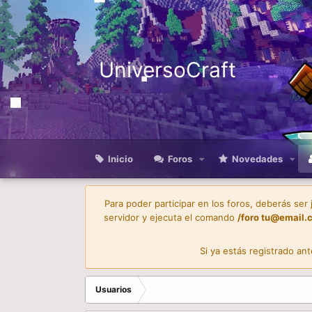
UniversoCraft
Inicio
Foros
Novedades
Para poder participar en los foros, deberás ser
servidor y ejecuta el comando
/foro
tu@email.
Si ya estás registrado an
Usuarios