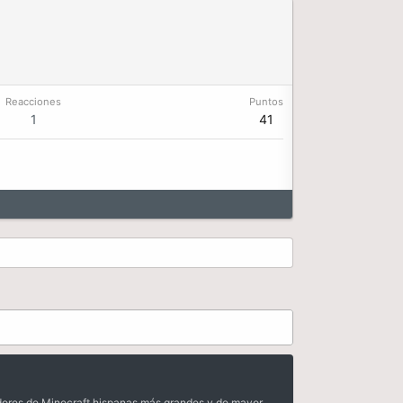
Reacciones
Puntos
1
41
dores de Minecraft hispanas más grandes y de mayor