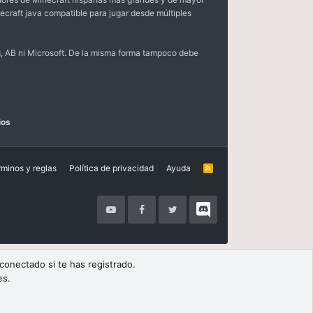
ecraft java compatible para jugar desde múltiples
, AB ni Microsoft. De la misma forma tampoco debe
ios
rminos y reglas
Política de privacidad
Ayuda
R
S
S
 conectado si te has registrado.
es.