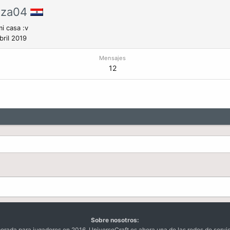
nza04
i casa :v
bril 2019
Mensajes
12
Sobre nosotros:
da para jugadores en 2016. UniversoCraft es ahora una de las redes de servi