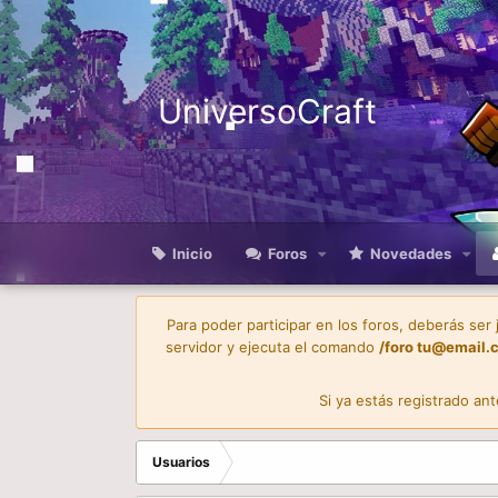
UniversoCraft
Inicio
Foros
Novedades
Para poder participar en los foros, deberás ser
servidor y ejecuta el comando
/foro
tu@email.
Si ya estás registrado an
Usuarios