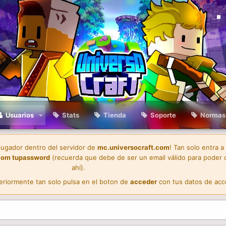
Usuarios
Stats
Tienda
Soporte
Normas
 jugador dentro del servidor de
mc.universocraft.com
! Tan solo entra a
com
tupassword
(recuerda que debe de ser un email válido para poder 
ahí).
teriormente tan solo pulsa en el boton de
acceder
con tus datos de acc