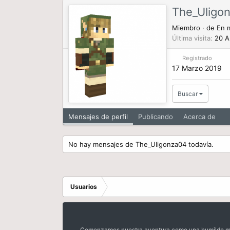
The_Uligo
Miembro
·
de
En m
Última visita
20 A
Registrado
17 Marzo 2019
Buscar
Mensajes de perfil
Publicando
Acerca de
No hay mensajes de The_Uligonza04 todavía.
Usuarios
Comenzamos nuestra aventura como una humilde mora