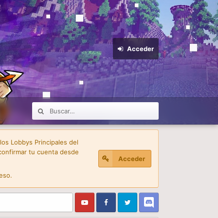
Acceder
 los Lobbys Principales del
confirmar tu cuenta desde
Acceder
eso.