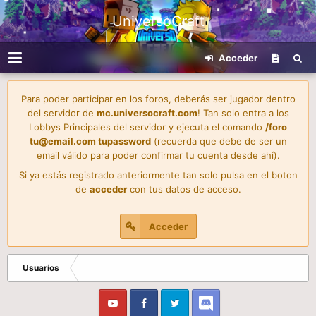
UniversoCraft
Acceder
Para poder participar en los foros, deberás ser jugador dentro
del servidor de
mc.universocraft.com
! Tan solo entra a los
Lobbys Principales del servidor y ejecuta el comando
/foro
tu@email.com
tupassword
(recuerda que debe de ser un
email válido para poder confirmar tu cuenta desde ahí).
Si ya estás registrado anteriormente tan solo pulsa en el boton
de
acceder
con tus datos de acceso.
Acceder
Usuarios