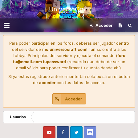
UniversoCraft
Acceder
Para poder participar en los foros, deberás ser jugador dentro
del servidor de
mc.universocraft.com
! Tan solo entra a los
Lobbys Principales del servidor y ejecuta el comando
/foro
tu@email.com
tupassword
(recuerda que debe de ser un
email válido para poder confirmar tu cuenta desde ahí).
Si ya estás registrado anteriormente tan solo pulsa en el boton
de
acceder
con tus datos de acceso.
Acceder
Usuarios