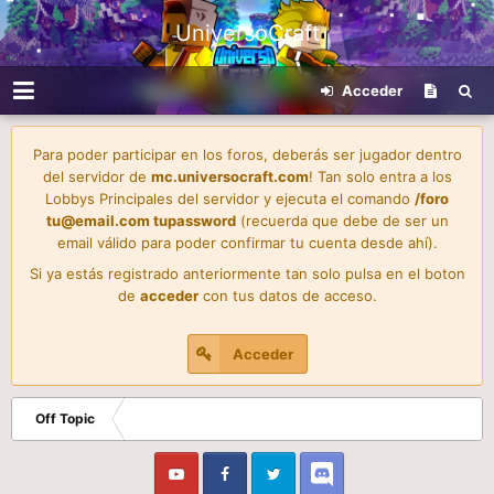
UniversoCraft
Acceder
Para poder participar en los foros, deberás ser jugador dentro
del servidor de
mc.universocraft.com
! Tan solo entra a los
Lobbys Principales del servidor y ejecuta el comando
/foro
tu@email.com
tupassword
(recuerda que debe de ser un
email válido para poder confirmar tu cuenta desde ahí).
Si ya estás registrado anteriormente tan solo pulsa en el boton
de
acceder
con tus datos de acceso.
Acceder
Off Topic