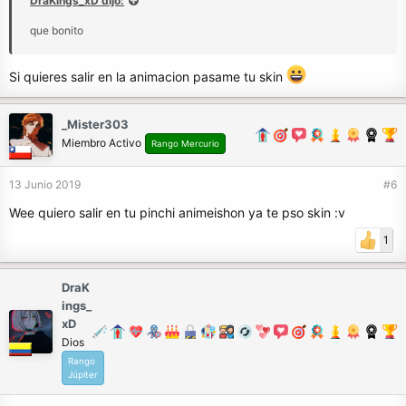
DraKings_xD dijo:
que bonito
Si quieres salir en la animacion pasame tu skin
_Mister303
Miembro Activo
Rango Mercurio
13 Junio 2019
#6
Wee quiero salir en tu pinchi animeishon ya te pso skin :v
1
DraK
ings_
xD
Dios
Rango
Júpiter