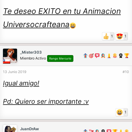
Te deseo EXITO en tu Animacion
Universocrafteana
1
1
_Mister303
Miembro Activo
Rango Mercurio
13 Junio 2019
#10
Igual amigo!
Pd: Quiero ser importante :v
1
JuanDrAw