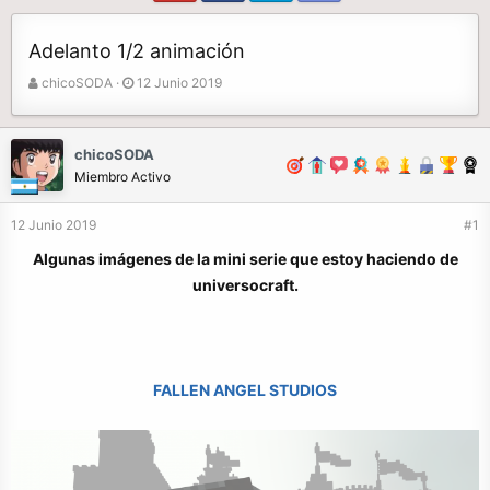
Adelanto 1/2 animación
A
F
chicoSODA
12 Junio 2019
u
e
t
c
o
h
chicoSODA
r
a
Miembro Activo
d
e
12 Junio 2019
#1
i
n
Algunas imágenes de la mini serie que estoy haciendo de
i
universocraft.
c
i
o
FALLEN ANGEL STUDIOS