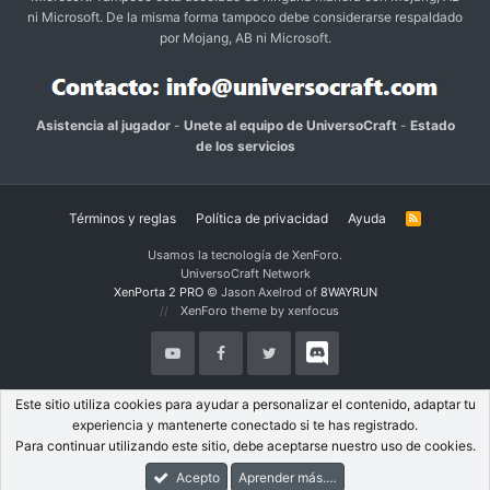
ni Microsoft. De la misma forma tampoco debe considerarse respaldado
por Mojang, AB ni Microsoft.
Asistencia al jugador
-
Unete al equipo de UniversoCraft
-
Estado
de los servicios
Términos y reglas
Política de privacidad
Ayuda
R
S
S
Usamos la tecnología de XenForo.
UniversoCraft Network
XenPorta 2 PRO
© Jason Axelrod of
8WAYRUN
XenForo theme by xenfocus
Este sitio utiliza cookies para ayudar a personalizar el contenido, adaptar tu
experiencia y mantenerte conectado si te has registrado.
Para continuar utilizando este sitio, debe aceptarse nuestro uso de cookies.
Acepto
Aprender más.…