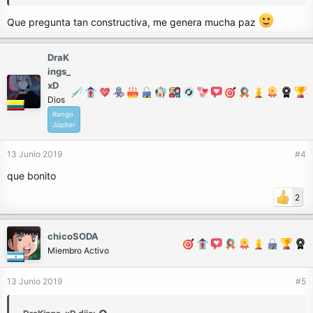
Que pregunta tan constructiva, me genera mucha paz
DraK
ings_
xD
Dios
Rango
Júpiter
13 Junio 2019
#4
que bonito
2
chicoSODA
Miembro Activo
13 Junio 2019
#5