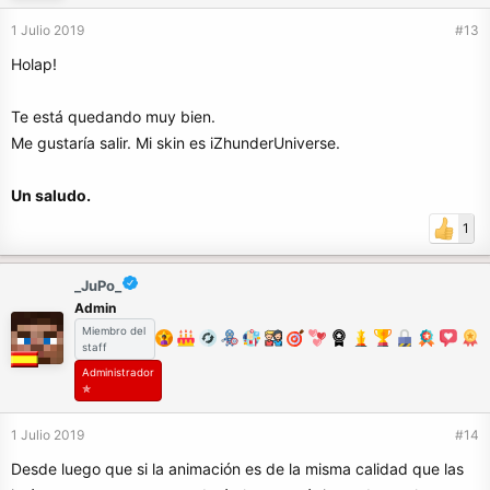
1 Julio 2019
#13
Holap!
Te está quedando muy bien.
Me gustaría salir. Mi skin es iZhunderUniverse.
Un saludo.
1
_JuPo_
Admin
Miembro del
staff
Administrador
✯
1 Julio 2019
#14
Desde luego que si la animación es de la misma calidad que las