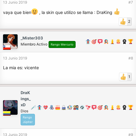
13 Junio 2019
#7
vaya que bien
, la skin que utilizo se llama : DraKing
2
_Mister303
Miembro Activo
Rango Mercurio
13 Junio 2019
#8
La mia es: vicente
1
DraK
ings_
xD
Dios
Rango
Júpiter
13 Junio 2019
#9