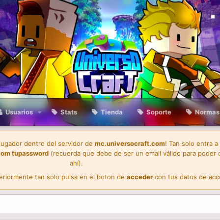
Usuarios
Stats
Tienda
Soporte
Normas
 jugador dentro del servidor de
mc.universocraft.com
! Tan solo entra a
com
tupassword
(recuerda que debe de ser un email válido para poder 
ahí).
teriormente tan solo pulsa en el boton de
acceder
con tus datos de acc