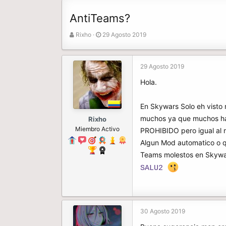
AntiTeams?
A
F
Rixho
29 Agosto 2019
u
e
t
c
o
h
29 Agosto 2019
r
a
Hola.
d
e
i
En Skywars Solo eh visto
n
muchos ya que muchos hac
Rixho
i
Miembro Activo
c
PROHIBIDO pero igual al 
i
Algun Mod automatico o q
o
Teams molestos en Skywa
SALU2
30 Agosto 2019