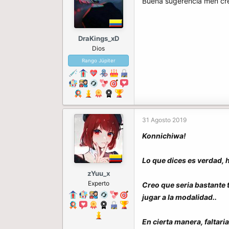
Buena sugerencia men cre
DraKings_xD
Dios
Rango Júpiter
31 Agosto 2019
Konnichiwa!
Lo que dices es verdad, 
zYuu_x
Experto
Creo que seria bastante t
jugar a la modalidad..
En cierta manera, faltari