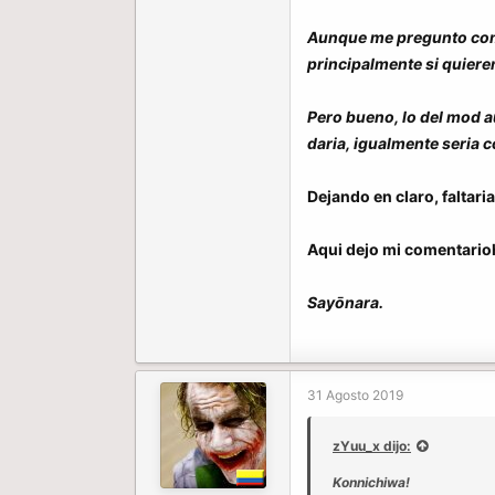
Aunque me pregunto como 
principalmente si quieren
Pero bueno, lo del mod a
daria, igualmente seria 
Dejando en claro, faltari
Aqui dejo mi comentarioh
Sayōnara.
31 Agosto 2019
zYuu_x dijo:
Konnichiwa!