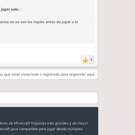
jugar solo..
rios no se ven las reglas antes de jugar a la
dad aun asi..
inceramente no lo entiendo y.. principalmente si
1
as por los baneos erroneos que daria, igualmente
y que estar conectado o registrado para responder aquí.
dores de Minecraft hispanas más grandes y de mayor
ecraft java compatible para jugar desde múltiples