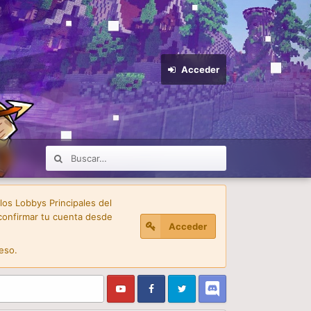
Acceder
 los Lobbys Principales del
confirmar tu cuenta desde
Acceder
eso.