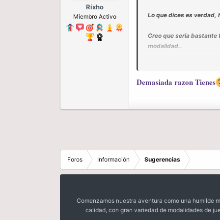
Rixho
Lo que dices es verdad, 
Miembro Activo
Creo que seria bastante t
modalidad..
En cierta manera, faltari
Demasiada razon Tienes
Aunque me pregunto como 
quieren hacer team con un
Pero bueno, lo del mod a
seria como cuando el serv
Dejando en claro, faltari
Foros
Información
Sugerencias
Aqui dejo mi comentarioh
Sayōnara.
Comenzamos nuestra aventura como una humilde mora
calidad, con gran variedad de modalidades de ju