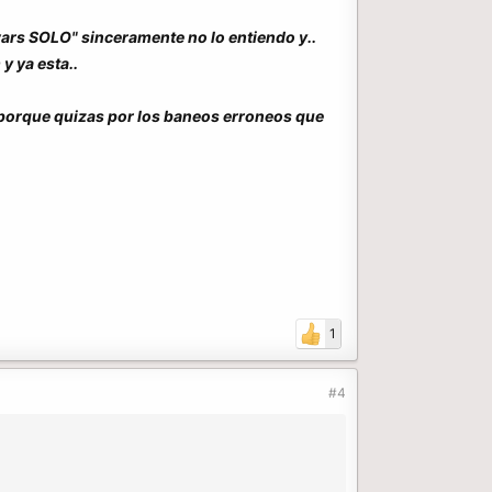
wars SOLO" sinceramente no lo entiendo y..
y ya esta..
 porque quizas por los baneos erroneos que
1
#4