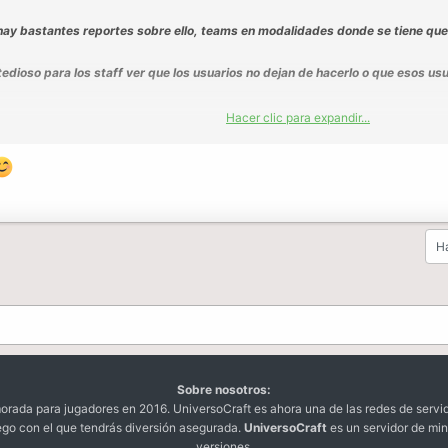
hay bastantes reportes sobre ello, teams en modalidades donde se tiene que 
edioso para los staff ver que los usuarios no dejan de hacerlo o que esos usua
Hacer clic para expandir...
a staff en esa modalidades para ello o avisar simplemente dentro de la modali
los usuarios hacen team, si al entrar a la modalidad, dice "skywars SOLO" s
 amigo o algo.. tendrian que ir al skywars team y ya esta..
utomatico o bot creo que seria mala idea, habrian muchas quejas porque quiz
Ha
idor te banea sin tener nada xD..
a mas staff ahi y cuando se solucione eso.. quizas ya no pase esto.
..
Sobre nosotros:
da para jugadores en 2016. UniversoCraft es ahora una de las redes de servi
ego con el que tendrás diversión asegurada.
UniversoCraft
es un servidor de min
versiones.