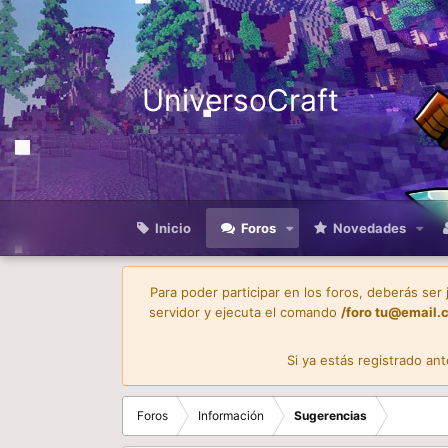
UniversoCraft
Inicio
Foros
Novedades
Para poder participar en los foros, deberás ser
servidor y ejecuta el comando
/foro
tu@email.
Si ya estás registrado an
Foros
Información
Sugerencias