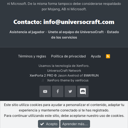
ni Microsoft. De la misma forma tampoco debe considerarse respaldado
por Mojang, AB ni Microsoft.
Asistencia al jugador
-
Unete al equipo de UniversoCraft
-
Estado
de los servicios
Términos y reglas
Política de privacidad
Ayuda
R
S
S
Usamos la tecnología de XenForo.
UniversoCraft Network
XenPorta 2 PRO
© Jason Axelrod of
8WAYRUN
XenForo theme by xenfocus
Este sitio utiliza cookies para ayudar a personalizar el contenido, adaptar tu
experiencia y mantenerte conectado si te has registrado.
Para continuar utilizando este sitio, debe aceptarse nuestro uso de cookies.
Acepto
Aprender más.…