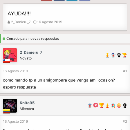
AYUDA!!!!
A
F
2_Danieru_7
16 Agosto 2019
u
e
t
c
o
h
Cerrado para nuevas respuestas
r
a
d
2_Danieru_7
e
Novato
i
n
16 Agosto 2019
#1
i
c
como mando tp a un amigompara que venga ami locasion?
i
espero respuesta
o
Knito95
Miembro
16 Agosto 2019
#2