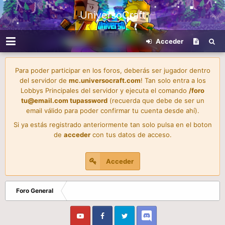
UniversoCraft
Acceder
Para poder participar en los foros, deberás ser jugador dentro
del servidor de
mc.universocraft.com
! Tan solo entra a los
Lobbys Principales del servidor y ejecuta el comando
/foro
tu@email.com
tupassword
(recuerda que debe de ser un
email válido para poder confirmar tu cuenta desde ahí).
Si ya estás registrado anteriormente tan solo pulsa en el boton
de
acceder
con tus datos de acceso.
Acceder
Foro General