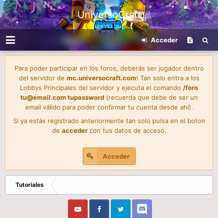
UniversoCraft
Acceder
Para poder participar en los foros, deberás ser jugador dentro
del servidor de
mc.universocraft.com
! Tan solo entra a los
Lobbys Principales del servidor y ejecuta el comando
/foro
tu@email.com
tupassword
(recuerda que debe de ser un
email válido para poder confirmar tu cuenta desde ahí).
Si ya estás registrado anteriormente tan solo pulsa en el boton
de
acceder
con tus datos de acceso.
Acceder
Tutoriales