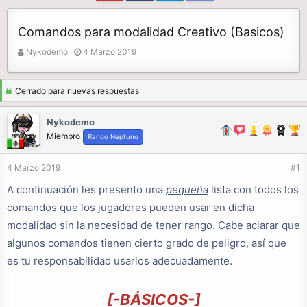
Comandos para modalidad Creativo (Basicos)
A
F
Nykodemo
4 Marzo 2019
u
e
t
c
o
h
Cerrado para nuevas respuestas
r
a
d
Nykodemo
e
Miembro
Rango Neptuno
i
n
4 Marzo 2019
#1
i
c
A continuación les presento una
pequeña
lista con todos los
i
comandos que los jugadores pueden usar en dicha
o
modalidad sin la necesidad de tener rango. Cabe aclarar que
algunos comandos tienen cierto grado de peligro, así que
es tu responsabilidad usarlos adecuadamente.
[-BÁSICOS-]