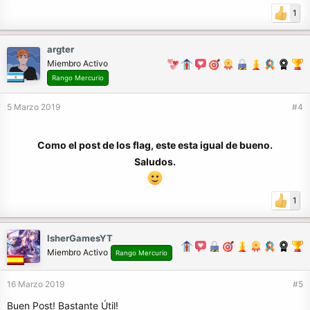
1
argter
Miembro Activo
Rango Mercurio
5 Marzo 2019
#4
Como el post de los flag, este esta igual de bueno.
Saludos.
1
IsherGamesYT
Miembro Activo
Rango Mercurio
16 Marzo 2019
#5
Buen Post! Bastante Útil!