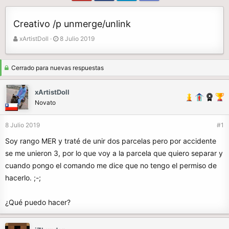
Creativo /p unmerge/unlink
A
F
xArtistDoll
8 Julio 2019
u
e
t
c
o
h
Cerrado para nuevas respuestas
r
a
d
xArtistDoll
e
Novato
i
n
8 Julio 2019
#1
i
c
Soy rango MER y traté de unir dos parcelas pero por accidente
i
se me unieron 3, por lo que voy a la parcela que quiero separar y
o
cuando pongo el comando me dice que no tengo el permiso de
hacerlo. ;-;
¿Qué puedo hacer?