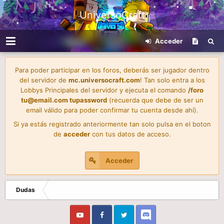
UniversoCraft
Acceder
Para poder participar en los foros, deberás ser jugador dentro
del servidor de
mc.universocraft.com
! Tan solo entra a los
Lobbys Principales del servidor y ejecuta el comando
/foro
tu@email.com
tupassword
(recuerda que debe de ser un
email válido para poder confirmar tu cuenta desde ahí).
Si ya estás registrado anteriormente tan solo pulsa en el boton
de
acceder
con tus datos de acceso.
Acceder
Dudas