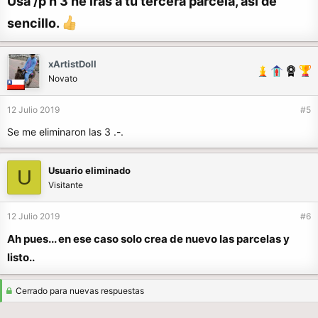
Usa /p h 3 he iras a tu tercera parcela, así de
sencillo.
xArtistDoll
Novato
12 Julio 2019
#5
Se me eliminaron las 3 .-.
Usuario eliminado
U
Visitante
12 Julio 2019
#6
Ah pues... en ese caso solo crea de nuevo las parcelas y
listo..
Cerrado para nuevas respuestas