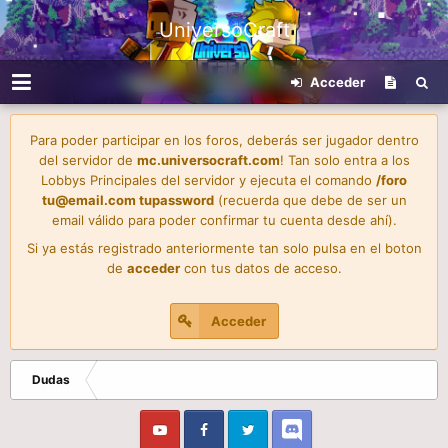
UniversoCraft
Acceder
Para poder participar en los foros, deberás ser jugador dentro
del servidor de
mc.universocraft.com
! Tan solo entra a los
Lobbys Principales del servidor y ejecuta el comando
/foro
tu@email.com
tupassword
(recuerda que debe de ser un
email válido para poder confirmar tu cuenta desde ahí).
Si ya estás registrado anteriormente tan solo pulsa en el boton
de
acceder
con tus datos de acceso.
Acceder
Dudas