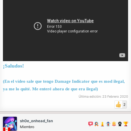
¡Saludos!
(En el vídeo sale que tengo Damage Indicator que es mod ilegal,
ya me lo quité. Me enteré ahora de que era ilegal)
Última edición:
23 Febrero 2020
2
sh0e_onhead_fan
Miembro