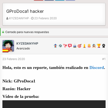
GProDoca1 hacker
A
F
KYZEDANYHP
23 Febrero 2020
u
e
t
c
o
h
Cerrado para nuevas respuestas
r
a
d
KYZEDANYHP
e
Avanzado
i
n
23 Febrero 2020
#1
i
c
Hola, esto es un reporte, también realizado en
Discord
.
i
o
Nick: GProDoca1
Razón: Hacker
Vídeo de la prueba: