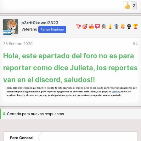
2
p3rrit0kawai2323
Veterano
Rango Neptuno
23 Febrero 2020
#4
Hola, este apartado del foro no es para
reportar como dice Julieta, los reportes
van en el discord, saludos!!
Cerrado para nuevas respuestas
Foro General