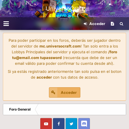
UniversoCraft
Acceder
Para poder participar en los foros, deberás ser jugador dentro
del servidor de
mc.universocraft.com
! Tan solo entra a los
Lobbys Principales del servidor y ejecuta el comando
/foro
tu@email.com
tupassword
(recuerda que debe de ser un
email válido para poder confirmar tu cuenta desde ahí).
Si ya estás registrado anteriormente tan solo pulsa en el boton
de
acceder
con tus datos de acceso.
Acceder
Foro General