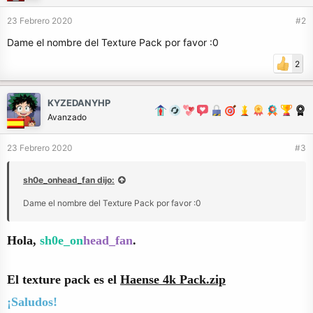
23 Febrero 2020
#2
Dame el nombre del Texture Pack por favor :0
2
KYZEDANYHP
Avanzado
23 Febrero 2020
#3
sh0e_onhead_fan dijo:
Dame el nombre del Texture Pack por favor :0
Hola,
sh0e_on
head_fan
.
El texture pack es el
Haense 4k Pack.zip
¡Saludos!