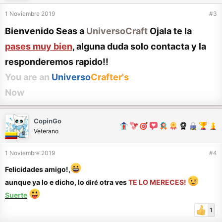
1 Noviembre 2019
#3
Bienvenido Seas a
UniversoCraft
Ojala te la
pases muy bien
, alguna duda solo contacta y la
responderemos rapido!!
You are an
Universo
Crafter's
Now
CopinGo
Veterano
1 Noviembre 2019
#4
Felicidades amigo!,
aunque ya lo e dicho, lo
otra ves
TE LO MERECES!
diré
Suerte
1