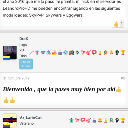
el año 2016 que me lo paso mi primita, mi nick en el servidor es
LeandroProHD me pueden encontrar jugando en las siguientes
modalidades: SkyPvP, Skywars y Eggwars.
1
DraK
ings_
xD
Dios
Rango
Júpiter
31 Octubre 2019
#2
Bienvenido , que la pases muy bien por aki
Vz_LarinCat
Veterano