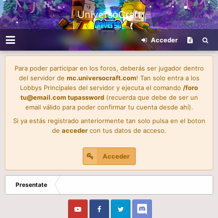
UniversoCraft
Acceder
Para poder participar en los foros, deberás ser jugador dentro
del servidor de
mc.universocraft.com
! Tan solo entra a los
Lobbys Principales del servidor y ejecuta el comando
/foro
tu@email.com
tupassword
(recuerda que debe de ser un
email válido para poder confirmar tu cuenta desde ahí).
Si ya estás registrado anteriormente tan solo pulsa en el boton
de
acceder
con tus datos de acceso.
Acceder
Presentate