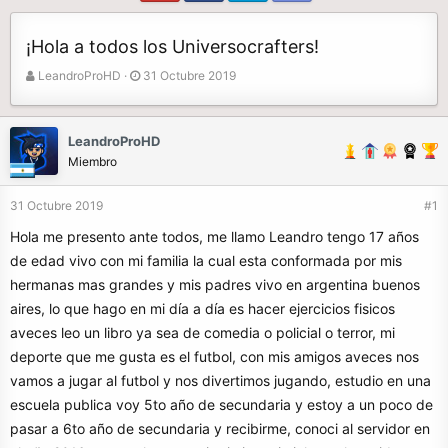
¡Hola a todos los Universocrafters!
A
F
LeandroProHD
31 Octubre 2019
u
e
t
c
o
h
LeandroProHD
r
a
Miembro
d
e
31 Octubre 2019
#1
i
n
Hola me presento ante todos, me llamo Leandro tengo 17 años
i
de edad vivo con mi familia la cual esta conformada por mis
c
hermanas mas grandes y mis padres vivo en argentina buenos
i
o
aires, lo que hago en mi día a día es hacer ejercicios fisicos
aveces leo un libro ya sea de comedia o policial o terror, mi
deporte que me gusta es el futbol, con mis amigos aveces nos
vamos a jugar al futbol y nos divertimos jugando, estudio en una
escuela publica voy 5to año de secundaria y estoy a un poco de
pasar a 6to año de secundaria y recibirme, conoci al servidor en