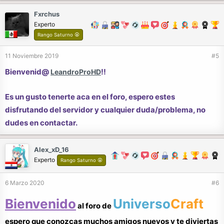
Fxrchus
Experto
Rango Saturno ⦿
11 Noviembre 2019
#5
Bienvenid@
!!
LeandroProHD
Es un gusto tenerte aca en el foro, espero estes
disfrutando del servidor y cualquier duda/problema, no
dudes en contactar.
Alex_xD_16
Experto
Rango Saturno ⦿
6 Marzo 2020
#6
Bienvenido
Universo
Craft
al foro de
espero que conozcas muchos amigos nuevos y te diviertas