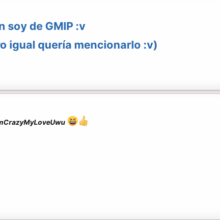
n soy de GMIP :v
o igual quería mencionarlo :v)
mCrazyMyLoveUwu