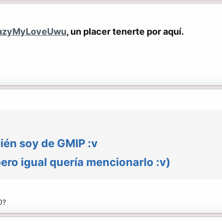
azyMyLoveUwu
, un placer tenerte por aquí.
ién soy de GMIP :v
ero igual quería mencionarlo :v)
0?