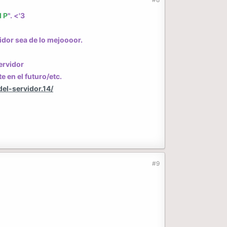
I P
". <'3
idor sea de lo mejoooor.
ervidor
e en el futuro/etc.
el-servidor.14/
#9