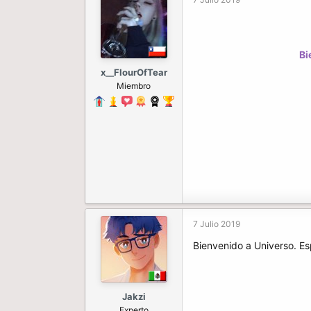
Bi
x__FlourOfTear
Miembro
7 Julio 2019
Bienvenido a Universo. Es
Jakzi
Experto