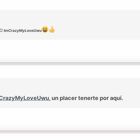
ro
ImCrazyMyLoveUwu
CrazyMyLoveUwu
, un placer tenerte por aquí.