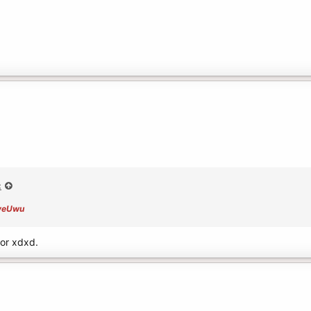
:
oveUwu
or xdxd.