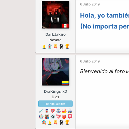
6 Julio 2019
Hola, yo tambié
(No importa per
DarkJakiro
Novato
6 Julio 2019
Bienvenido al foro
I
DraKings_xD
Dios
Rango Júpiter