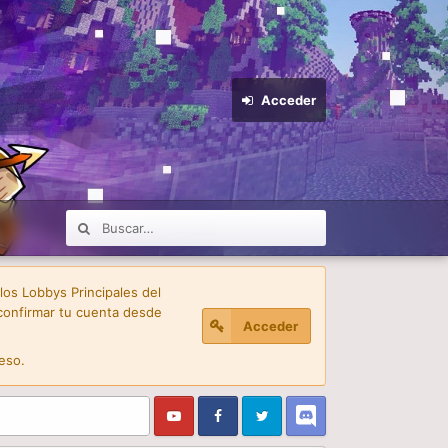
Acceder
 los Lobbys Principales del
confirmar tu cuenta desde
Acceder
eso.