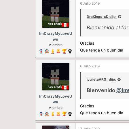
6 Julio 2019
DraKings_xD dijo:
Bienvenido al fo
ImCrazyMyLoveU
wu
Gracias
Miembro
Que tenga un buen día
6 Julio 2019
iJulietaARG_ dijo:
Bienvenido
@Im
ImCrazyMyLoveU
wu
Gracias
Miembro
Que tenga un buen dia
7 Julio 2019