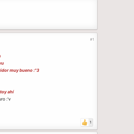
#1
s
wu
idor muy bueno :"3
toy ahí
ro :'v
1