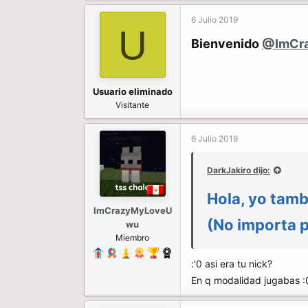
6 Julio 2019
U
Bienvenido
@ImCr
Usuario eliminado
Visitante
6 Julio 2019
DarkJakiro dijo:
Hola, yo tamb
ImCrazyMyLoveU
(No importa p
wu
Miembro
:'0 asi era tu nick?
En q modalidad jugabas :