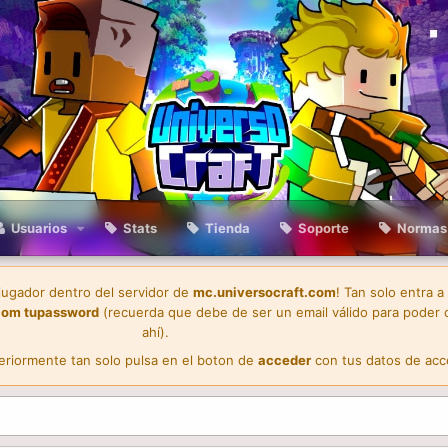
Usuarios
Stats
Tienda
Soporte
Normas
 jugador dentro del servidor de
mc.universocraft.com
! Tan solo entra a
com
tupassword
(recuerda que debe de ser un email válido para poder 
ahí).
teriormente tan solo pulsa en el boton de
acceder
con tus datos de acc