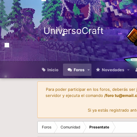
UniversoCraft
Inicio
Foros
Novedades
Para poder participar en los foros, deberás ser
servidor y ejecuta el comando
/foro
tu@email.
Si ya estás registrado an
Foros
Comunidad
Presentate