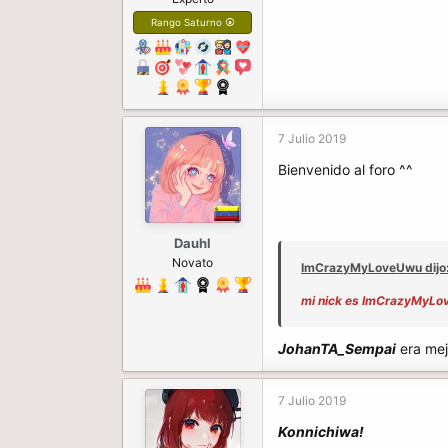
Rango Saturno ⦿
7 Julio 2019
Bienvenido al foro ^^
Dauhl
Novato
ImCrazyMyLoveUwu dijo
mi nick es ImCrazyMyL
JohanTA_Sempai
era mej
7 Julio 2019
Konnichiwa!