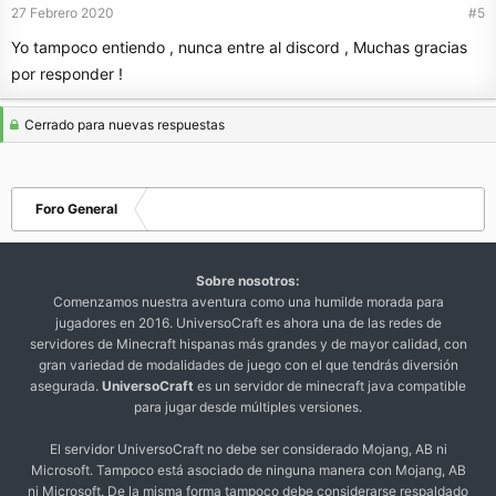
27 Febrero 2020
#5
Yo tampoco entiendo , nunca entre al discord , Muchas gracias
por responder !
Cerrado para nuevas respuestas
Foro General
Sobre nosotros:
Comenzamos nuestra aventura como una humilde morada para
jugadores en 2016. UniversoCraft es ahora una de las redes de
servidores de Minecraft hispanas más grandes y de mayor calidad, con
gran variedad de modalidades de juego con el que tendrás diversión
asegurada.
UniversoCraft
es un servidor de minecraft java compatible
para jugar desde múltiples versiones.
El servidor UniversoCraft no debe ser considerado Mojang, AB ni
Microsoft. Tampoco está asociado de ninguna manera con Mojang, AB
ni Microsoft. De la misma forma tampoco debe considerarse respaldado