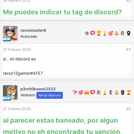
26 Febrero 2020
#2
Me puedes indicar tu tag de discord?
raroxmaster6
Avanzado
27 Febrero 2020
#3
si , mi discord es
rarox12gamer#4157
p3rrit0kawai2323
Veterano
Rango Neptuno
27 Febrero 2020
#4
al parecer estas baneado, por algun
motivo no eh encontrado tu sancion,