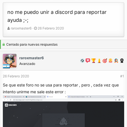
no me puedo unir a discord para reportar
ayuda ;-;
A
F
raroxmaster6
26 Febrero 2020
u
e
t
c
o
h
Cerrado para nuevas respuestas
r
a
d
raroxmaster6
e
Avanzado
i
n
26 Febrero 2020
#1
i
c
Se que este foro no se usa para reportar , pero , cada vez que
i
intento unirme me sale este error :
o